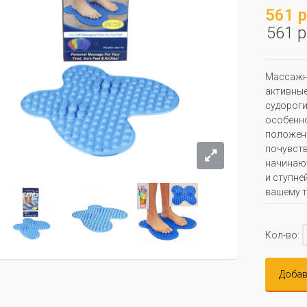
561 р
561 р
Массажны
активные
судороги
особенно
положени
почувств
начинают
и ступне
вашему т
Кол-во:
Добав