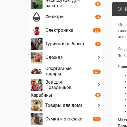
Аксессуары для
8
палаток
ОП
Фильтры
3
Масс
Электроника
22
тяже
или 
Туризм и рыбалка
2
Когд
дугу
Одежда
Пре
Спортивные
42
товары
Всё для
Праздников
Карабины
9
Товары для дома
Сумки и рюкзаки
14
Мат
Раз