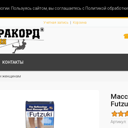
огии. Пользуясь сайтом, вы соглашаетесь с Политикой обработк
Учетная запись
Корзина
☎
КОНТАКТЫ
и женщинам
Масс
Futzu
Артикул: