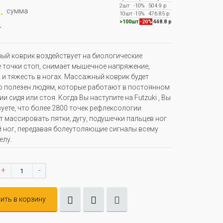
2шт
-10%
504.9 р
.
сумма
10шт
-15%
476.85 р
.
>100шт
-20%
448.8 р
й коврик воздействует на биологические
 точки стоп, снимает мышечное напряжение,
 и тяжесть в ногах. Массажный коврик будет
 полезен людям, которые работают в постоянном
и сидя или стоя. Когда Вы наступите на Futzuki , Вы
уете, что более 2800 точек рефлексологии
 массировать пятки, дугу, подушечки пальцев ног
й ног, передавая болеутоляющие сигналы всему
елу.
+
-
ить в корзину