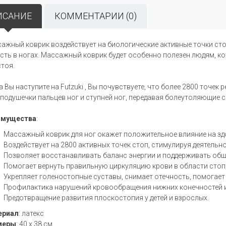
ИСАНИЕ
КОММЕНТАРИИ (0)
ажный коврик воздействует на биологические активные точки сто
сть в ногах. Массажный коврик будет особенно полезен людям, 
стоя.
а Вы наступите на Futzuki , Вы почувствуете, что более 2800 точе
, подушечки пальцев ног и ступней ног, передавая болеутоляющие 
имущества
:
Массажный коврик для ног окажет положительное влияние на здо
Воздействует на 2800 активных точек стоп, стимулируя деятельн
Позволяет восстанавливать баланс энергии и поддерживать общ
Помогает вернуть правильную циркуляцию крови в области стоп
Укрепляет голеностопные суставы, снимает отечность, помогае
Профилактика нарушений кровообращения нижних конечностей и
Предотвращение развития плоскостопия у детей и взрослых.
ериал
: латекс
меры
: 40 x 38 см