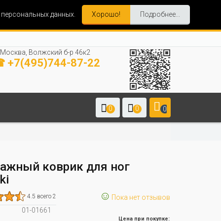
и персональных данных.
Хорошо!
Подробнее...
Москва, Волжский б-р 46к2
 +7(495)744-87-22
0
0
0
ажный коврик для ног
ki
☺
4.5 всего 2
Пока нет отзывов
01-01661
Цена при покупке: