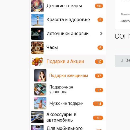
Детские товары
50
Технич
Красота и здоровье
2
носит 
Источники энергии
СОП
Часы
6
Ве
Подарки и Акции
15
Подарки женщинам
37
Подарочная
17
упаковка
Мужские подарки
114
Аксессуары в
151
автомобиль
Для мобильного