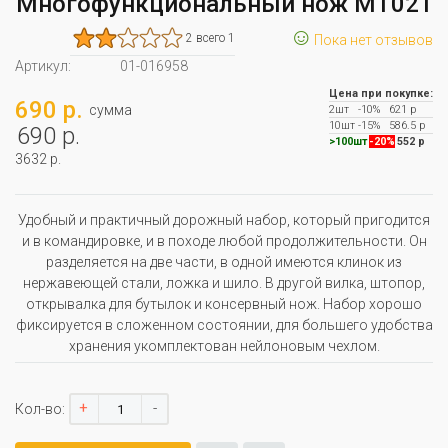
Многофункциональный нож MT021
☺
2 всего 1
Пока нет отзывов
Артикул:
01-016958
Цена при покупке:
690 р.
сумма
2шт
-10%
621 р
10шт
-15%
586.5 р
690 р.
>100шт
-20%
552 р
3632 р.
Удобный и практичный дорожный набор, который пригодится
и в командировке, и в походе любой продолжительности. Он
разделяется на две части, в одной имеются клинок из
нержавеющей стали, ложка и шило. В другой вилка, штопор,
открывалка для бутылок и консервный нож. Набор хорошо
фиксируется в сложенном состоянии, для большего удобства
хранения укомплектован нейлоновым чехлом.
+
-
Кол-во: