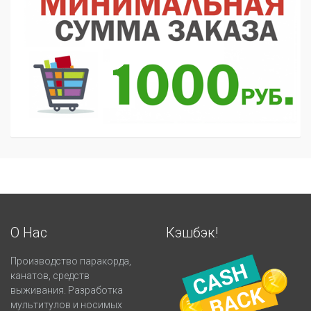
О Нас
Кэшбэк!
Производство паракорда,
канатов, средств
выживания. Разработка
мультитулов и носимых