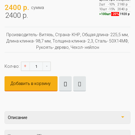
2шт
-10%
2160 р
2400 р.
сумма
10шт
-15%
2040 р
2400 р.
>100шт
-20%
1920 р
Производитель- Витязь, Страна- КНР, Oбщая длина- 225,5 мм,
Длина клинка- 98,7 мм, Толщина клинка- 2,3, Сталь- 50Х14МФ,
Рукоять- дерево, Чехол- нейлон
+
-
Кол-во:
Добавить в корзину
Описание