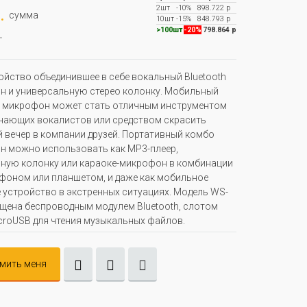
2шт
-10%
898.722 р
.
сумма
10шт
-15%
848.793 р
.
>100шт
-20%
798.864 р
ойство объединившее в себе вокальный Bluetooth
 и универсальную стерео колонку. Мобильный
- микрофон может стать отличным инструментом
нающих вокалистов или средством скрасить
 вечер в компании друзей. Портативный комбо
 можно использовать как MP3-плеер,
ную колонку или караоке-микрофон в комбинации
фоном или планшетом, и даже как мобильное
 устройство в экстренных ситуациях. Модель WS-
щена беспроводным модулем Bluetooth, слотом
croUSB для чтения музыкальных файлов.
мить меня