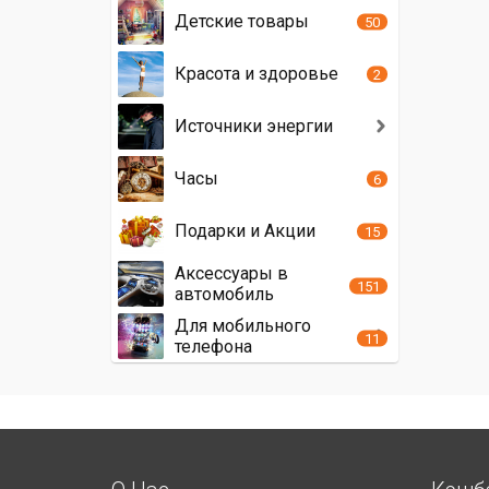
Детские товары
50
Красота и здоровье
2
Источники энергии
Часы
6
Подарки и Акции
15
Аксессуары в
151
автомобиль
Для мобильного
11
телефона