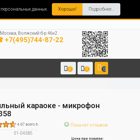
и персональных данных.
Хорошо!
Подробнее...
Москва, Волжский б-р 46к2
 +7(495)744-87-22
0
0
0
льный караоке - микрофон
858
☺
4.67 всего 6
Пока нет отзывов
01-04385
Цена при покупке: