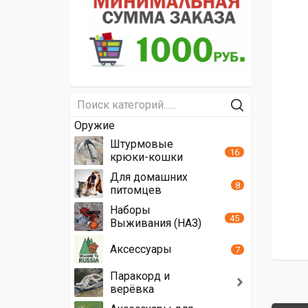
Оружие
Штурмовые
16
крюки-кошки
Для домашних
8
питомцев
Наборы
45
Выживания (НАЗ)
Аксессуары
7
Паракорд и
верёвка