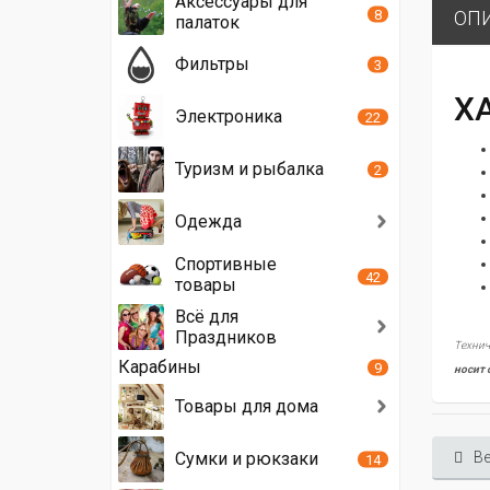
Аксессуары для
8
ОП
палаток
Фильтры
3
Х
Электроника
22
Туризм и рыбалка
2
Одежда
Спортивные
42
товары
Всё для
Праздников
Технич
Карабины
9
носит 
Товары для дома
Ве
Сумки и рюкзаки
14