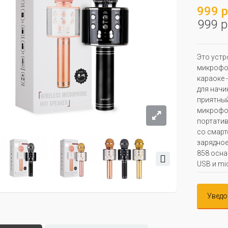
999 р
999 р
Это устр
микрофон
караоке 
для начи
приятный
микрофон
портатив
со смарт
зарядное
858 осна
USB и mi
Уведо