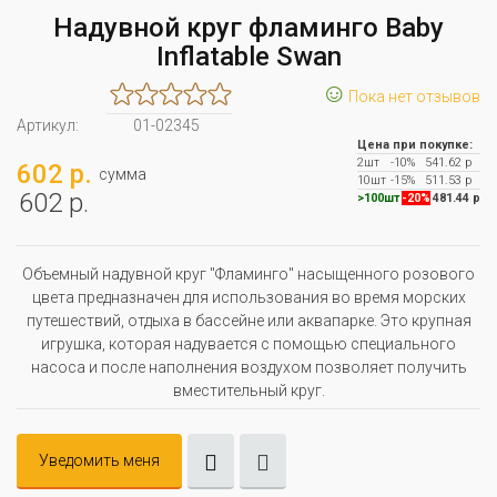
Надувной круг фламинго Baby
Inflatable Swan
☺
Пока нет отзывов
Артикул:
01-02345
Цена при покупке:
2шт
-10%
541.62 р
602 р.
сумма
10шт
-15%
511.53 р
602 р.
>100шт
-20%
481.44 р
Объемный надувной круг "Фламинго" насыщенного розового
цвета предназначен для использования во время морских
путешествий, отдыха в бассейне или аквапарке. Это крупная
игрушка, которая надувается с помощью специального
насоса и после наполнения воздухом позволяет получить
вместительный круг.
Уведомить меня