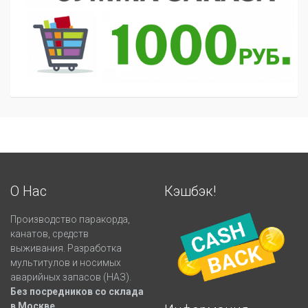
О Нас
Кэшбэк!
Производство паракорда,
канатов, средств
выживания. Разработка
мультитулов и носимых
аварийных запасов (НАЗ).
Без посредников со склада
в Москве.