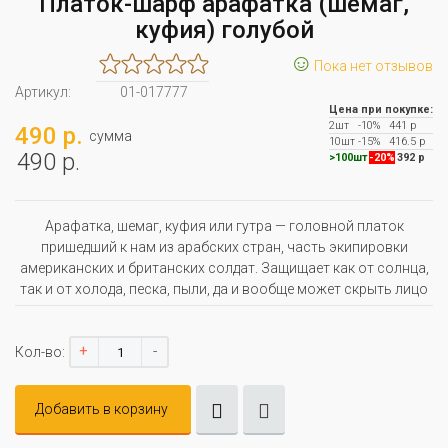
Платок-шарф арафатка (шемаг,
куфия) голубой
☺
Пока нет отзывов
Артикул:
01-017777
Цена при покупке:
2шт
-10%
441 р
490 р.
сумма
10шт
-15%
416.5 р
490 р.
>100шт
-20%
392 р
Арафатка, шемаг, куфия или гутра — головной платок
пришедший к нам из арабских стран, часть экипировки
американских и британских солдат. Защищает как от солнца,
так и от холода, песка, пыли, да и вообще может скрыть лицо
+
-
Кол-во:
Добавить в корзину