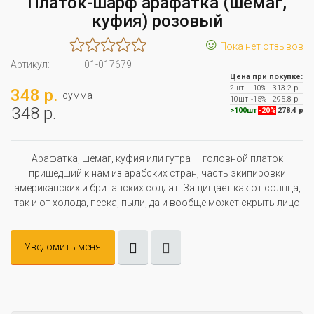
Платок-шарф арафатка (шемаг,
куфия) розовый
☺
Пока нет отзывов
Артикул:
01-017679
Цена при покупке:
2шт
-10%
313.2 р
348 р.
сумма
10шт
-15%
295.8 р
348 р.
>100шт
-20%
278.4 р
Арафатка, шемаг, куфия или гутра — головной платок
пришедший к нам из арабских стран, часть экипировки
американских и британских солдат. Защищает как от солнца,
так и от холода, песка, пыли, да и вообще может скрыть лицо
Уведомить меня