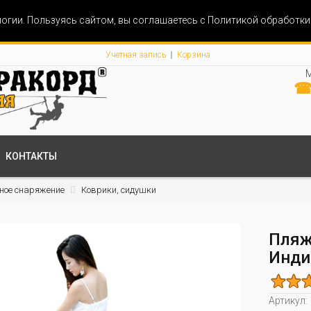
огии. Пользуясь сайтом, вы соглашаетесь с Политикой обработк
Учетная запись
Корзина
М
☎ 
КОНТАКТЫ
ное снаряжение
Коврики, сидушки
Пляж
Инди
Артикул: