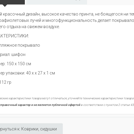
й красочный дизайн, высокое качество принта, не боящегося ни т
рафиолетовых лучей и многофункциональность делает покрывало
его отдыха на свежем воздухе.
АКТЕРИСТИКИ:
 пляжное покрывало
риал: шифон
ер: 150 х 150 см
р упаковки: 40 х х 27 х 1 см
112 гр
еские характеристики товара могут отличаться, уточняйте технические характеристики товара
справочный характер и не является публичной офертой
в соответствии с пунктом 2 статьи 43
рнуться к: Коврики, сидушки