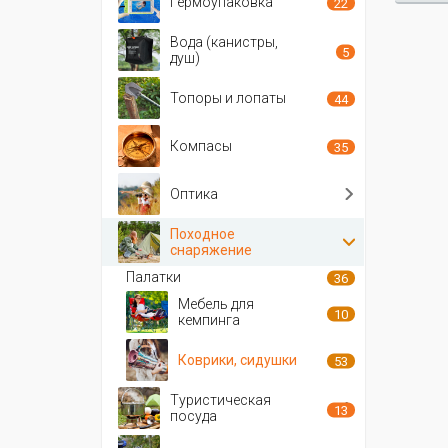
Гермоупаковка
22
Вода (канистры,
5
душ)
Топоры и лопаты
44
Компасы
35
Оптика
Походное
снаряжение
Палатки
36
Мебель для
10
кемпинга
Коврики, сидушки
53
Туристическая
13
посуда