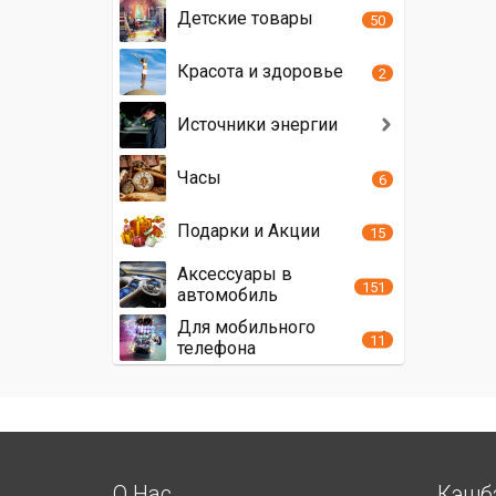
Детские товары
50
Красота и здоровье
2
Источники энергии
Часы
6
Подарки и Акции
15
Аксессуары в
151
автомобиль
Для мобильного
11
телефона
О Нас
Кэшб