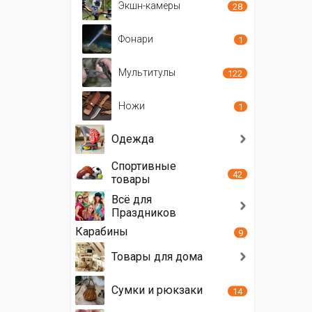
Экшн-камеры
28
Фонари
1
Мультитулы
122
Ножи
1
Одежда
Спортивные
42
товары
Всё для
Праздников
Карабины
9
Товары для дома
Сумки и рюкзаки
14