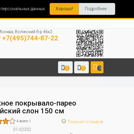
и персональных данных.
Хорошо!
Подробнее...
осква, Волжский б-р 46к2
+7(495)744-87-22
0
0
0
ное покрывало-парео
йский слон 150 см
☺
4 всего 1
Пока нет отзывов
01-02332