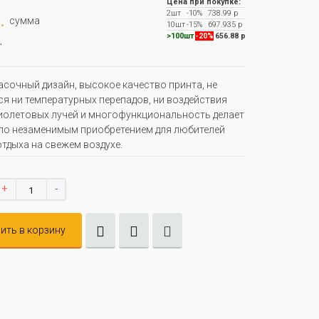
Цена при покупке:
2шт
-10%
738.99 р
.
сумма
10шт
-15%
697.935 р
.
>100шт
-20%
656.88 р
асочный дизайн, высокое качество принта, не
я ни температурных перепадов, ни воздействия
олетовых лучей и многофункциональность делает
ло незаменимым приобретением для любителей
отдыха на свежем воздухе.
+
-
ить в корзину