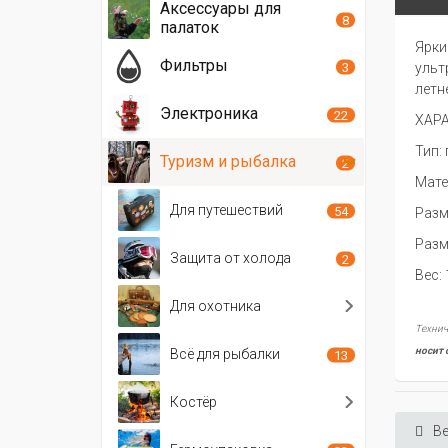
Аксессуары для
8
палаток
Ярки
Фильтры
3
ульт
летн
Электроника
22
ХАР
Тип:
Туризм и рыбалка
2
Мате
Для путешествий
54
Разм
Разме
Защита от холода
2
Вес: 
Для охотника
Технич
носит 
Всё для рыбалки
13
Костёр
Ве