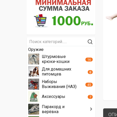
Оружие
Штурмовые
16
крюки-кошки
Для домашних
8
питомцев
Наборы
45
Выживания (НАЗ)
Аксессуары
7
Паракорд и
верёвка
ОП