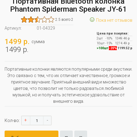
Портативная Bluetooth колонка
Phantom Spiderman Speaker JY-61
☺
2.5 всего 2
Пока нет отзывов
Артикул:
01-04329
Цена при покупке:
2шт
-10%
1349.46 р
1499 р.
сумма
10шт
-15%
1274.49 р
1499 р.
>100шт
-20%
1199.52 р
Портативные колонки являются популярными среди акустики.
Это связано с тем, что их отличает качественное, громкое и
приятное звучание. Приятный внешний вид и множество
цветов, что позволит не только радоваться любимой
музыкой, но и получать эстетическое удовольствие от
внешнего вида.
+
-
Кол-во: