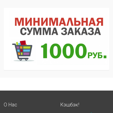
О Нас
Кэшбэк!