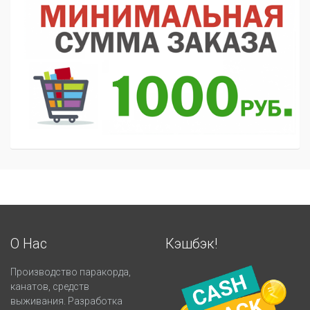
О Нас
Кэшбэк!
Производство паракорда,
канатов, средств
выживания. Разработка