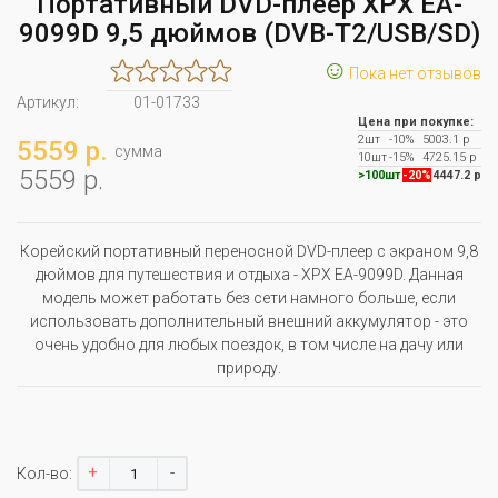
Портативный DVD-плеер XPX EA-
9099D 9,5 дюймов (DVB-T2/USB/SD)
☺
Пока нет отзывов
Артикул:
01-01733
Цена при покупке:
2шт
-10%
5003.1 р
5559 р.
сумма
10шт
-15%
4725.15 р
5559 р.
>100шт
-20%
4447.2 р
Корейский портативный переносной DVD-плеер с экраном 9,8
дюймов для путешествия и отдыха - XPX EA-9099D. Данная
модель может работать без сети намного больше, если
использовать дополнительный внешний аккумулятор - это
очень удобно для любых поездок, в том числе на дачу или
природу.
+
-
Кол-во: