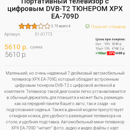
Портативный телевизор с
цифровым DVB-T2 ТЮНЕРОМ XPX
EA-709D
☺
2.75 всего 4
Пока нет отзывов
Артикул:
01-01773
Цена при покупке:
2шт
-10%
5049 р
5610 р.
сумма
10шт
-15%
4768.5 р
5610 р.
>100шт
-20%
4488 р
Маленький, но очень надежный 7-дюймовый автомобильный
телевизор XPX EA-709D, который обладает встроенным
цифровым тюнером DVB-T2 с цифровой антенной в
комплекте. Телевизор такой диагонали легко устанавливается
в обычный держатель для планшета и может быть размещен
как на передней панели Вашего авто, так и сзади - на
подголовнике сиденья. Также в данной модели присутствует
откидная ножка, для удобного размещения телевизора на
столе, и удобная подставка. Автомобильный мини-телевизор
XPX EA-709D "читает" фото, аудио и видео файлы с карт