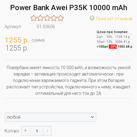
Power Bank Awei P35K 10000 mAh
☺
Пока нет отзывов
Артикул:
01-03606
Цена при покупке:
2шт
-10%
1129.14 р
1255 р.
сумма
10шт
-15%
1066.41 р
1255 р.
>100шт
-20%
1003.68 р
Повербанк имеет емкость 10 000 мАh, и возможность умной
зарядки – активация происходит автоматически - при
подключении заряжаемого гаджета. При этом батарея
распознает тип устройства, подключенного к нему, и выдает
оптимальный для него ток до 2А.
любой
+
-
Кол-во: