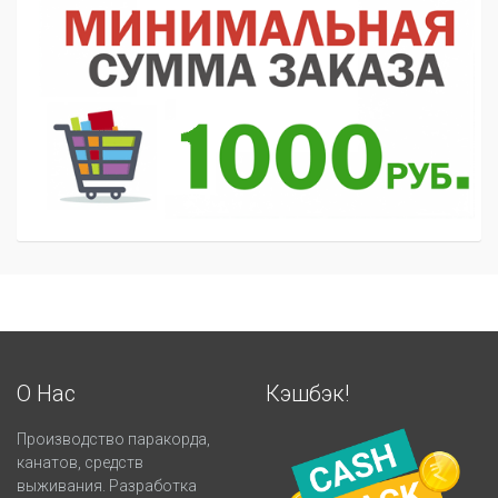
О Нас
Кэшбэк!
Производство паракорда,
канатов, средств
выживания. Разработка