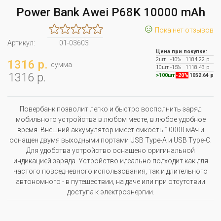
Power Bank Awei P68K 10000 mAh
☺
Пока нет отзывов
Артикул:
01-03603
Цена при покупке:
2шт
-10%
1184.22 р
1316 р.
сумма
10шт
-15%
1118.43 р
1316 р.
>100шт
-20%
1052.64 р
Повербанк позволит легко и быстро восполнить заряд
мобильного устройства в любом месте, в любое удобное
время. Внешний аккумулятор имеет емкость 10000 мАч и
оснащен двумя выходными портами USB Type-A и USB Type-C.
Для удобства устройство оснащено оригинальной
индикацией заряда. Устройство идеально подходит как для
частого повседневного использования, так и длительного
автономного - в путешествии, на даче или при отсутствии
доступа к электроэнергии.