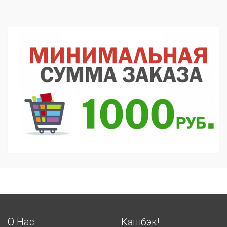
О Нас
Кэшбэк!