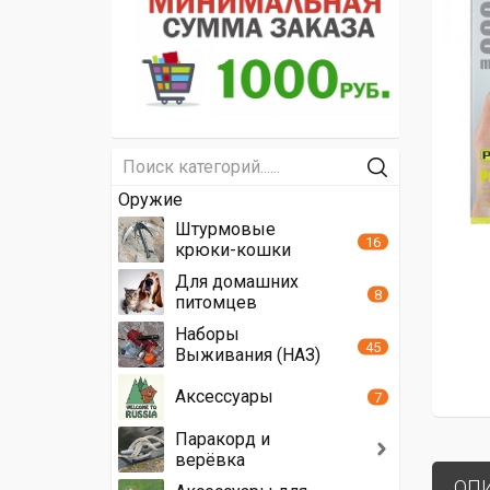
Оружие
Штурмовые
16
крюки-кошки
Для домашних
8
питомцев
Наборы
45
Выживания (НАЗ)
Аксессуары
7
Паракорд и
верёвка
ОП