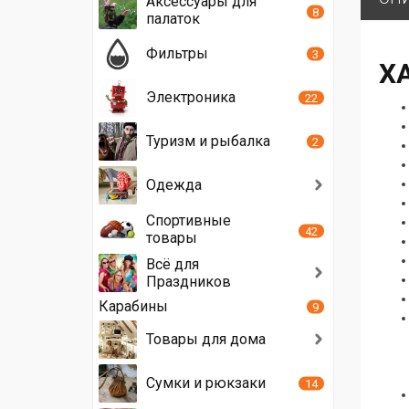
Аксессуары для
8
палаток
Фильтры
3
Х
Электроника
22
Туризм и рыбалка
2
Одежда
Спортивные
42
товары
Всё для
Праздников
Карабины
9
Товары для дома
Сумки и рюкзаки
14