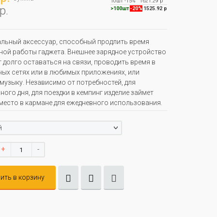
10шт
-15%
1621.29 р
р.
>100шт
-20%
1525.92 р
льный аксессуар, способный продлить время
ой работы гаджета. Внешнее зарядное устройство
 долго оставаться на связи, проводить время в
ых сетях или в любимых приложениях, или
музыку. Независимо от потребностей, для
ного дня, для поездки в кемпинг изделие займет
место в кармане для ежедневного использования.
й
+
-
ить в корзину