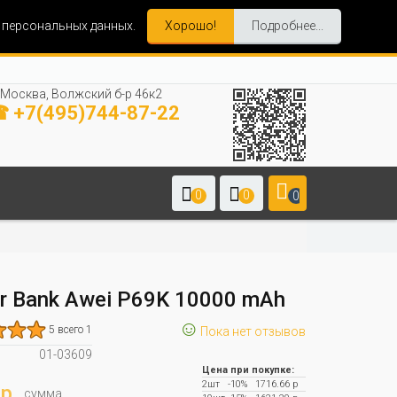
и персональных данных.
Хорошо!
Подробнее...
Москва, Волжский б-р 46к2
 +7(495)744-87-22
0
0
0
r Bank Awei P69K 10000 mAh
☺
5 всего 1
Пока нет отзывов
01-03609
Цена при покупке:
2шт
-10%
1716.66 р
р.
сумма