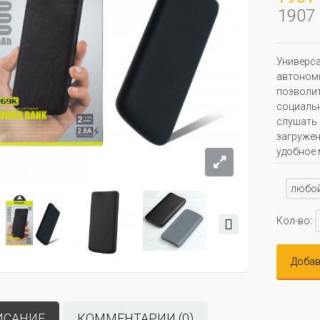
1907 
Универса
автономн
позволит
социальн
слушать 
загружен
удобное 
любо
Кол-во:
Добав
ИСАНИЕ
КОММЕНТАРИИ (0)