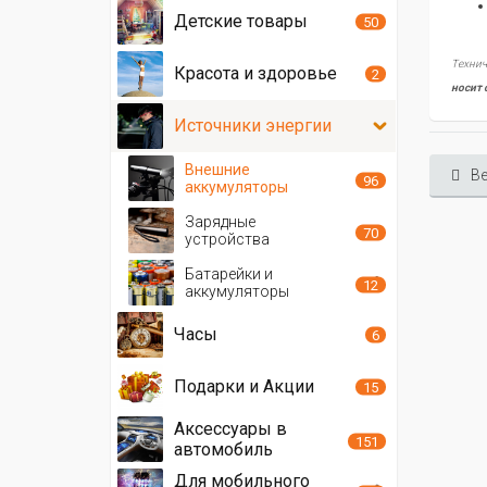
Детские товары
50
Технич
Красота и здоровье
2
носит 
Источники энергии
Внешние
Ве
96
аккумуляторы
Зарядные
70
устройства
Батарейки и
12
аккумуляторы
Часы
6
Подарки и Акции
15
Аксессуары в
151
автомобиль
Для мобильного