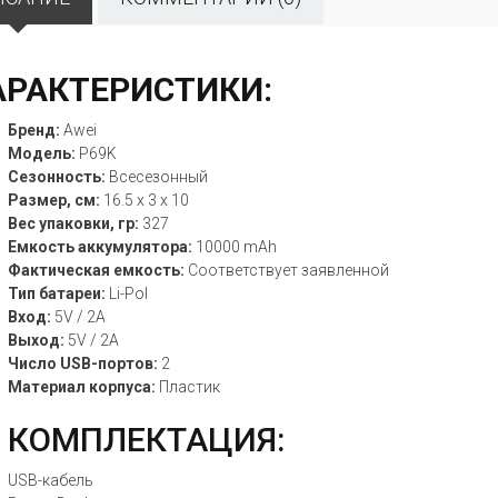
АРАКТЕРИСТИКИ:
Бренд:
Awei
Модель:
P69K
Сезонность:
Всесезонный
Размер, см:
16.5 x 3 x 10
Вес упаковки, гр:
327
Емкость аккумулятора:
10000 mAh
Фактическая емкость:
Соответствует заявленной
Тип батареи:
Li-Pol
Вход:
5V / 2A
Выход:
5V / 2A
Число USB-портов:
2
Материал корпуса:
Пластик
КОМПЛЕКТАЦИЯ:
USB-кабель