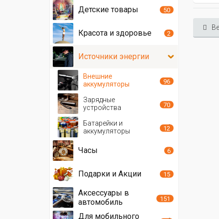
Детские товары
50
Ве
Красота и здоровье
2
Источники энергии
Внешние
96
аккумуляторы
Зарядные
70
устройства
Батарейки и
12
аккумуляторы
Часы
6
Подарки и Акции
15
Аксессуары в
151
автомобиль
Для мобильного