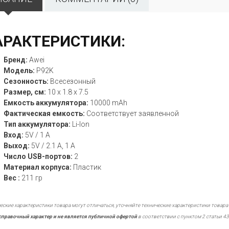
АРАКТЕРИСТИКИ:
Бренд:
Awei
Модель:
P92K
Сезонность:
Всесезонный
Размер, см:
10 x 1.8 x 7.5
Емкость аккумулятора:
10000 mAh
Фактическая емкость:
Соответствует заявленной
Тип аккумулятора:
Li-Ion
Вход:
5V / 1 A
Выход:
5V / 2.1 A, 1 A
Число USB-портов:
2
Материал корпуса:
Пластик
Вес :
211 гр
еские характеристики товара могут отличаться, уточняйте технические характеристики товара
справочный характер и не является публичной офертой
в соответствии с пунктом 2 статьи 43