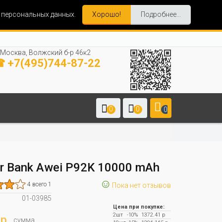
и персональных данных.
Хорошо!
Подробнее...
Москва, Волжский б-р 46к2
 +7(495)744-87-22
0
0
0
r Bank Awei P92K 10000 mAh
☺
4 всего 1
Пока нет отзывов
01-03985
Цена при покупке:
2шт
-10%
1372.41 р
р.
сумма