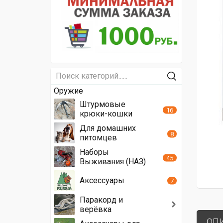
Оружие
Штурмовые
16
крюки-кошки
Для домашних
8
питомцев
Наборы
45
Выживания (НАЗ)
Аксессуары
7
Паракорд и
верёвка
ОП