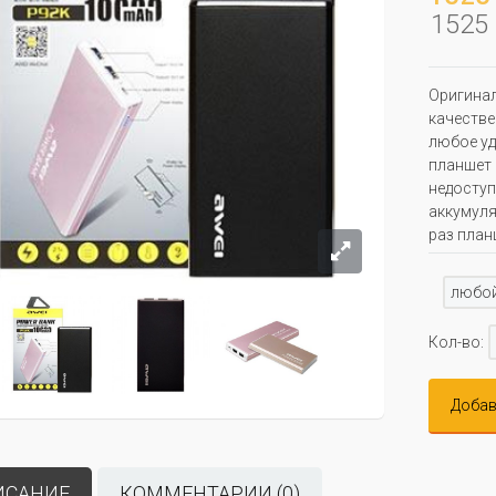
1525 
Оригинал
качестве
любое уд
планшет 
недоступ
аккумуля
раз план
любо
Кол-во:
Добав
ИСАНИЕ
КОММЕНТАРИИ (0)