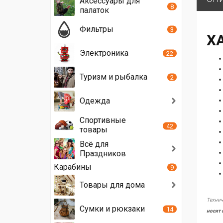
Аксессуары для
8
палаток
Фильтры
3
Х
Электроника
22
Туризм и рыбалка
2
Одежда
Спортивные
42
товары
Всё для
Праздников
Карабины
9
Товары для дома
Технич
Сумки и рюкзаки
14
носит 