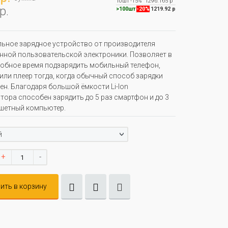
10шт
-15%
1296.165 р
р.
>100шт
-20%
1219.92 р
ьное зарядное устройство от производителя
нной пользовательской электроники. Позволяет в
обное время подзарядить мобильный телефон,
или плеер тогда, когда обычный способ зарядки
ен. Благодаря большой ёмкости Li-Ion
тора способен зарядить до 5 раз смартфон и до 3
шетный компьютер.
й
+
-
ить в корзину