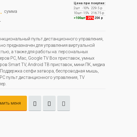
Цена при покупке:
2шт
-10%
229.5 р
.
сумма
10шт
-15%
216.75 р
.
>100шт
-20%
204 р
кциональный пульт дистанционного управления,
но предназначен для управления виртуальной
тью, а также для работы на: персональных
ров PC, Mac, Google TV Box приставок, умных
ров Smart TV, Android ТВ приставок, мини ПК, медиа
 Поддержка селфи затвора, беспроводная мышь,
 PC пульт дистанционного управления, TV
ер.
мить меня