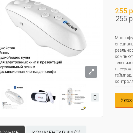
255 р
255 р
Многофун
специаль
реальнос
компьюте
телевизо
плееров.
геймпад,
контролл
Уведо
ИСАНИЕ
КОММЕНТАРИИ (0)