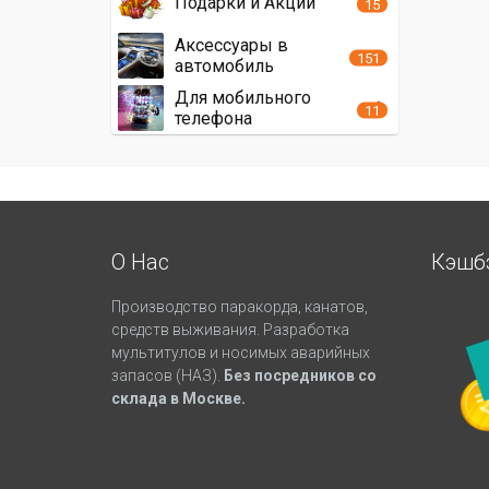
Подарки и Акции
15
Аксессуары в
151
автомобиль
Для мобильного
11
телефона
О Нас
Кэшб
Производство паракорда, канатов,
средств выживания. Разработка
мультитулов и носимых аварийных
запасов (НАЗ).
Без посредников со
склада в Москве.