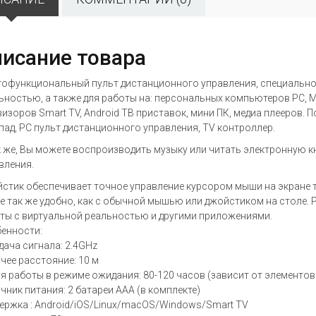
исание товара
офункциональный пульт дистанционного управления, специально 
ьностью, а также для работы на: персональных компьютеров PC, M
визоров Smart TV, Android ТВ приставок, мини ПК, медиа плееров.
пад, PC пульт дистанционного управления, TV контроллер.
к же, Вы можете воспроизводить музыку или читать электронную 
вления.
стик обеспечивает точное управление курсором мыши на экране 
ке так же удобно, как с обычной мышью или джойстиком на столе. Р
ты с виртуальной реальностью и другими приложениями.
енности:
дача сигнала: 2.4GHz
чее расстояние: 10 м
я работы в режиме ожидания: 80-120 часов (зависит от элементов
чник питания: 2 батареи AAA (в комплекте)
ержка : Android/iOS/Linux/macOS/Windows/Smart TV