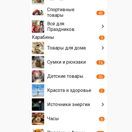
Спортивные
42
товары
Всё для
Праздников
Карабины
9
Товары для дома
Сумки и рюкзаки
14
Детские товары
50
Красота и здоровье
2
Источники энергии
Часы
6