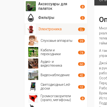
Аксессуары для
8
палаток
Оп
Фильтры
3
Мног
Электроника
22
реал
теле
Слуховые аппараты
39
гейм
Кабели и
А та
74
переходники
упра
Аудио- и
Джой
60
видеотехника
в ру
рабо
Видеонаблюдение
42
Особ
Пере
Светодиодные Led-
12
Рабо
доски
Врем
Громкоговорители
Исто
8
(орало, мегафоны)
Подд