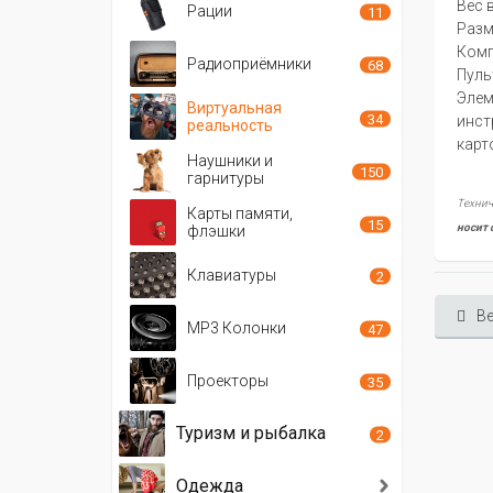
Вес в
Рации
11
Разм
Комп
Радиоприёмники
68
Пуль
Элем
Виртуальная
34
инст
реальность
карт
Наушники и
150
гарнитуры
Технич
Карты памяти,
15
носит 
флэшки
Клавиатуры
2
Ве
MP3 Колонки
47
Проекторы
35
Туризм и рыбалка
2
Одежда