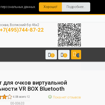
и персональных данных.
Хорошо!
Подробнее...
сква, Волжский б-р 46к2
+7(495)744-87-22
0
0
0
т для очков виртуальной
ьности VR BOX Bluetooth
☺
4.08 всего 12
Пока нет отзывов
00-00633