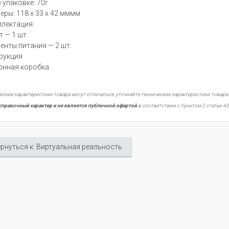
 упаковке: 70г
еры: 118 х 33 х 42 мммм
лектация:
т — 1 шт.
енты питания — 2 шт.
рукция
онная коробка
еские характеристики товара могут отличаться, уточняйте технические характеристики товара
справочный характер и не является публичной офертой
в соответствии с пунктом 2 статьи 43
рнуться к: Виртуальная реальность