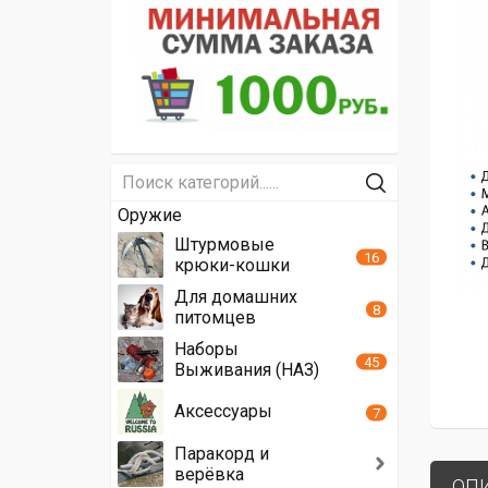
Оружие
Штурмовые
16
крюки-кошки
Для домашних
8
питомцев
Наборы
45
Выживания (НАЗ)
Аксессуары
7
Паракорд и
верёвка
ОП