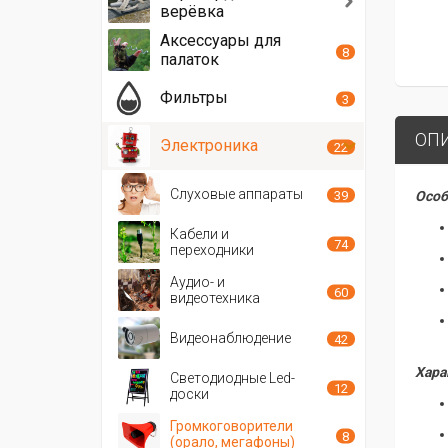
верёвка
Аксессуары для
8
палаток
Фильтры
3
ОП
Электроника
22
Слуховые аппараты
39
Особ
Кабели и
74
переходники
Аудио- и
60
видеотехника
Видеонаблюдение
42
Хара
Светодиодные Led-
12
доски
Громкоговорители
8
(орало, мегафоны)