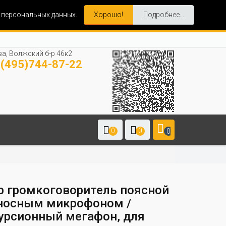
и персональных данных.
Хорошо!
Подробнее...
а, Волжский б-р 46к2
(495)744-87-22
0
0
0
р громкоговоритель поясной
носным микрофоном /
урсионный мегафон, для