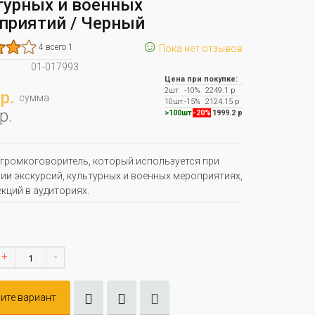
турных и военных
приятий / Черный
☺
4 всего 1
Пока нет отзывов
01-017993
Цена при покупке:
2шт
-10%
2249.1 р
р.
сумма
10шт
-15%
2124.15 р
р.
>100шт
-20%
1999.2 р
ромкоговоритель, который используется при
ии экскурсий, культурных и военных мероприятиях,
екций в аудиториях.
+
-
ите вариант