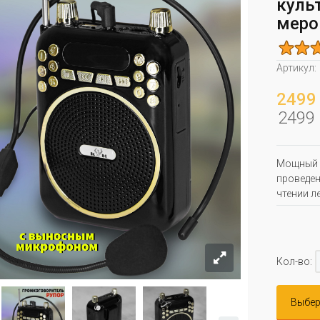
куль
меро
Артикул:
2499 
2499 
Мощный г
проведен
чтении л
Кол-во:
Выбер