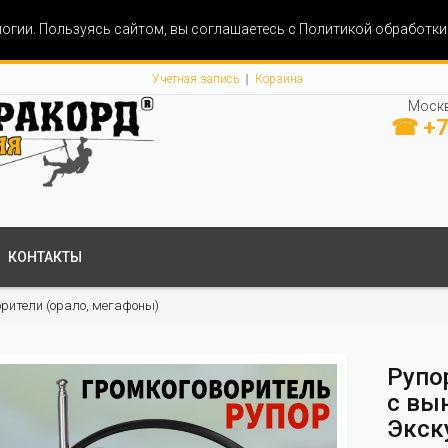
огии. Пользуясь сайтом, вы соглашаетесь с Политикой обработк
Учетная запись
Корзина
Москв
☎ +7
КОНТАКТЫ
рители (орало, мегафоны)
Рупо
с вы
Экск