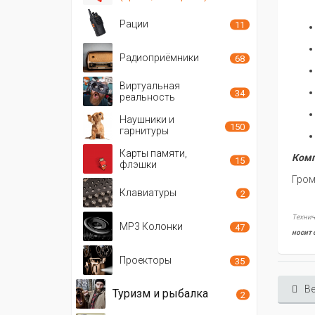
Рации
11
Радиоприёмники
68
Виртуальная
34
реальность
Наушники и
150
гарнитуры
Карты памяти,
Комп
15
флэшки
Гром
Клавиатуры
2
Технич
MP3 Колонки
47
носит 
Проекторы
35
Ве
Туризм и рыбалка
2