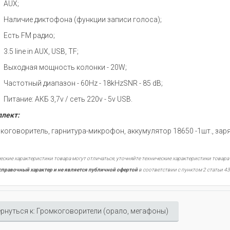
AUX;
Наличие диктофона (функции записи голоса);
Есть FM радио;
3.5 line in AUX, USB, TF;
Выходная мощность колонки - 20W;
Частотный диапазон - 60Hz - 18kHzSNR - 85 dB;
Питание: АКБ 3,7v / сеть 220v - 5v USB.
лект:
коговоритель, гарнитура-микрофон, аккумулятор 18650 -1шт., заря
еские характеристики товара могут отличаться, уточняйте технические характеристики товара
справочный характер и не является публичной офертой
в соответствии с пунктом 2 статьи 43
рнуться к: Громкоговорители (орало, мегафоны)