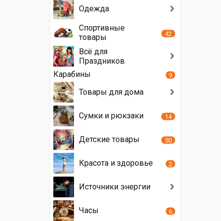
Одежда
Спортивные
42
товары
Всё для
Праздников
Карабины
9
Товары для дома
Сумки и рюкзаки
14
Детские товары
50
Красота и здоровье
2
Источники энергии
Часы
6