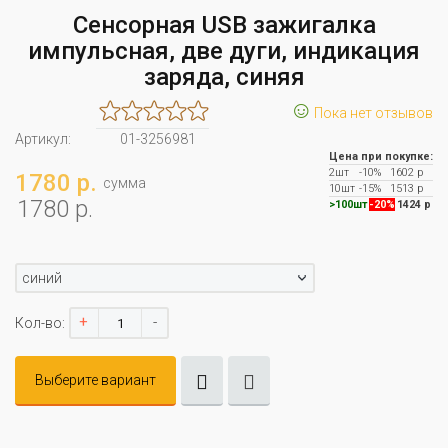
Сенсорная USB зажигалка
импульсная, две дуги, индикация
заряда, синяя
☺
Пока нет отзывов
Артикул:
01-3256981
Цена при покупке:
2шт
-10%
1602 р
1780 р.
сумма
10шт
-15%
1513 р
1780 р.
>100шт
-20%
1424 р
синий
+
-
Кол-во:
Выберите вариант