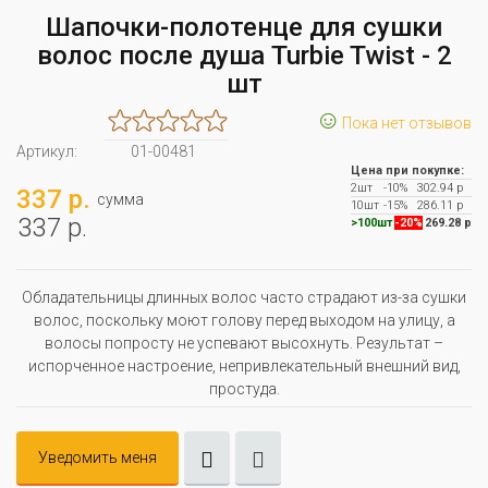
Шапочки-полотенце для сушки
волос после душа Turbie Twist - 2
шт
☺
Пока нет отзывов
Артикул:
01-00481
Цена при покупке:
2шт
-10%
302.94 р
337 р.
сумма
10шт
-15%
286.11 р
337 р.
>100шт
-20%
269.28 р
Обладательницы длинных волос часто страдают из-за сушки
волос, поскольку моют голову перед выходом на улицу, а
волосы попросту не успевают высохнуть. Результат –
испорченное настроение, непривлекательный внешний вид,
простуда.
Уведомить меня