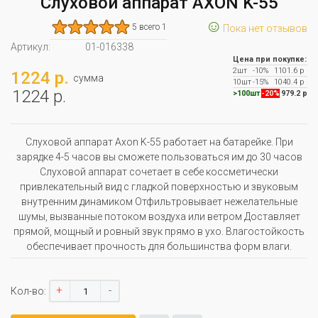
Слуховой аппарат AXON K-55
☺
5 всего 1
Пока нет отзывов
Артикул:
01-016338
Цена при покупке:
2шт
-10%
1101.6 р
1224 р.
сумма
10шт
-15%
1040.4 р
1224 р.
>100шт
-20%
979.2 р
Слуховой аппарат Axon K-55 работает на батарейке. При
зарядке 4-5 часов вы сможете пользоваться им до 30 часов
Слуховой аппарат сочетает в себе косcметически
привлекательный вид с гладкой поверхностью и звуковым
внутренним динамиком Отфильтровывает нежелательные
шумы, вызванные потоком воздуха или ветром Доставляет
прямой, мощный и ровный звук прямо в ухо. Влагостойкость
обеспечивает прочность для большинства форм влаги.
+
-
Кол-во: