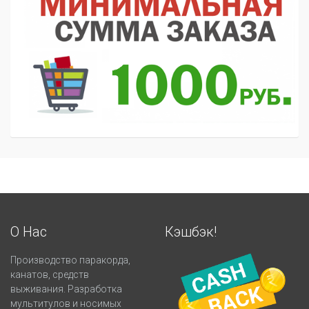
О Нас
Кэшбэк!
Производство паракорда,
канатов, средств
выживания. Разработка
мультитулов и носимых