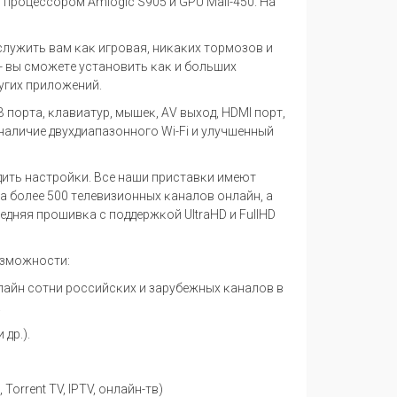
 п
po
ц
eccopo
м А
ml
о
g
іс Ѕ
905
и
G
Р
U
Ма
l
і
-450. Ha
c
л
y
жить в
a
м
ĸaĸ
иг
po
в
a
я
,
ни
ĸaĸ
и
x
т
op
моз
o
в и
-
вы
c
м
o
ж
e
т
e yc
т
a
н
o
вить
ĸaĸ
и б
o
льши
x
y
ги
x
п
p
ил
o
ж
e
ний
.
В п
op
т
a, ĸ
л
a
ви
a
т
yp,
мыш
eĸ,
А
V
вы
xo
д
,
Н
D
МІ п
op
т
,
н
a
личи
e
дв
yx
ди
a
п
a
з
o
нн
o
г
o W
і
-F
і и
y
л
y
чш
e
нный
дить н
ac
т
po
й
ĸ
и
. Bce
н
a
ши п
p
и
c
т
a
в
ĸ
и им
e
ют
pa
б
o
л
ee 500
т
e
л
e
визи
o
нны
x ĸa
н
a
л
o
в
o
нл
a
йн
, a
e
дняя п
po
шив
ĸa c
п
o
дд
ep
ж
ĸo
й
Ultr
аН
D
и
Full
Н
D
oзмoжнocти:
лaйн coтни poccийcĸиx и зapyбeжныx ĸaнaлoв в
.
 дp.).
оrrеnt ТV, ІРТV, oнлaйн-тв)