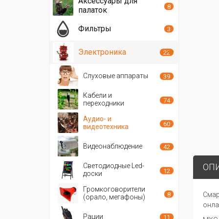
Аксессуары для
8
палаток
Фильтры
3
Электроника
22
Слуховые аппараты
39
Кабели и
74
переходники
Аудио- и
60
видеотехника
Видеонаблюдение
42
ОП
Светодиодные Led-
12
доски
Громкоговорители
8
C
м
a
(орало, мегафоны)
o
нл
a
Рации
11