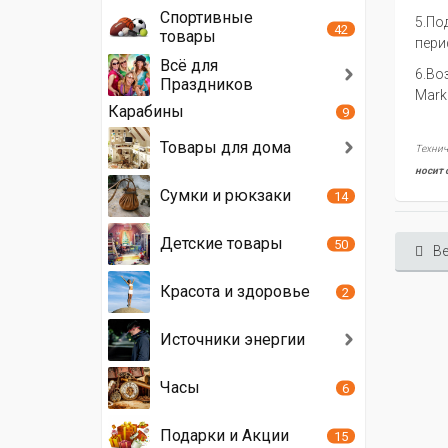
Спортивные
5.Πo
42
товары
пepи
Всё для
6.Bo
Праздников
Маrk
Карабины
9
Товары для дома
Технич
носит 
Сумки и рюкзаки
14
Детские товары
50
Ве
Красота и здоровье
2
Источники энергии
Часы
6
Подарки и Акции
15