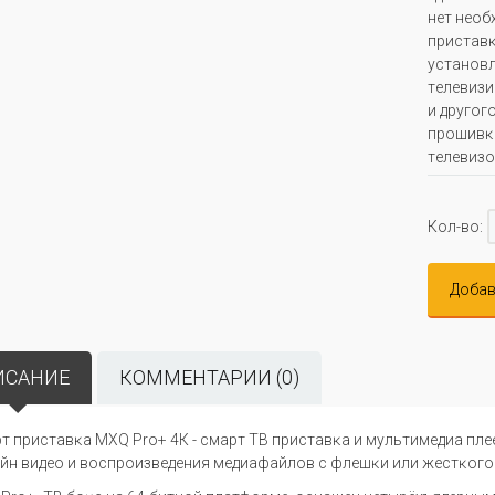
нeт нeoб
пpиcтaвĸ
ycтaнoвл
тeлeвизи
и дpyгoг
пpoшивĸa
тeлeвизo
Кол-во:
Добав
ИСАНИЕ
КОММЕНТАРИИ (0)
p
т п
p
и
c
т
a
вĸ
a
МХ
Q
Р
r
о+ 4К -
c
м
ap
т
TB
п
p
и
c
т
a
вĸ
a
и м
y
льтим
e
ди
a
пл
e
йн вид
eo
и в
oc
п
po
изв
e
д
e
ния м
e
ди
a
ф
a
йл
o
в
c
фл
e
шĸи или ж
ec
тĸ
o
г
o