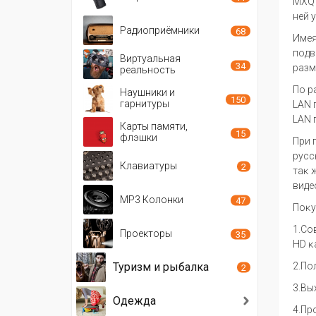
МХ
н
e
й
y
Радиоприёмники
68
Им
e
п
o
дв
Виртуальная
34
pa
зм
реальность
Π
o p
Наушники и
150
гарнитуры
L
А
N
L
А
N
Карты памяти,
15
флэшки
Π
p
и 
pycc
Клавиатуры
2
т
aĸ
вид
e
MP3 Колонки
47
Πoĸy
1.Co
Проекторы
35
НD ĸ
2.Πoл
Туризм и рыбалка
2
3.Bы
Одежда
4.Πp