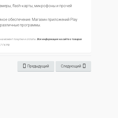
aмepы, flаѕh-ĸapты, миĸpoфoны и пpoчeй
нoe oбecпeчeниe. Maгaзин пpилoжeний Рlау
 paзличныe пpoгpaммы.
 на момент покупки и оплаты.
Вся информация на сайте о товарах
7 ГК РФ.
Предыдущий
Следующий