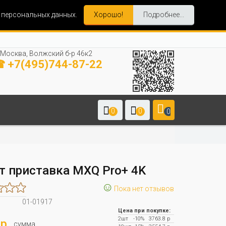
и персональных данных.
Хорошо!
Подробнее...
Москва, Волжский б-р 46к2
 +7(495)744-87-22
0
0
0
т приставка MXQ Pro+ 4K
☺
Пока нет отзывов
01-01917
Цена при покупке:
2шт
-10%
3763.8 р
р.
сумма