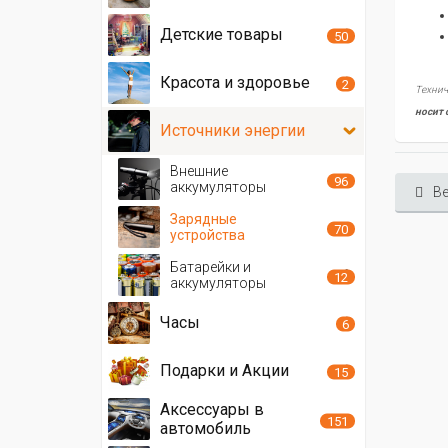
Детские товары
50
Красота и здоровье
2
Технич
носит 
Источники энергии
Внешние
96
аккумуляторы
Ве
Зарядные
70
устройства
Батарейки и
12
аккумуляторы
Часы
6
Подарки и Акции
15
Аксессуары в
151
автомобиль