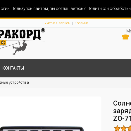
огии. Пользуясь сайтом, вы соглашаетесь с Политикой обработк
Учетная запись
Корзина
Мо
☎ 
КОНТАКТЫ
дные устройства
Солн
заряд
ZO-7