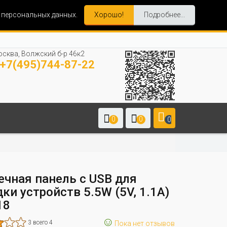
и персональных данных.
Хорошо!
Подробнее...
сква, Волжский б-р 46к2
+7(495)744-87-22
0
0
0
ечная панель с USB для
ки устройств 5.5W (5V, 1.1A)
18
☺
3 всего 4
Пока нет отзывов