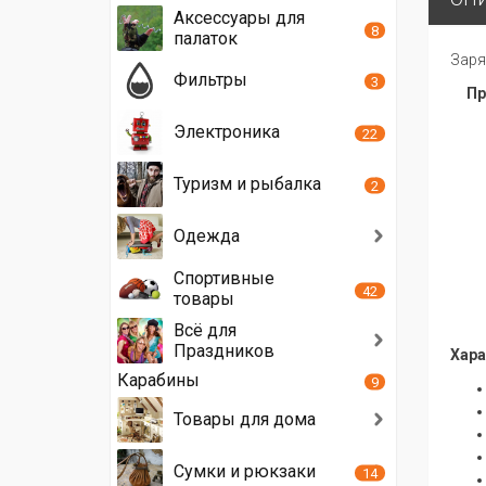
Аксессуары для
8
палаток
Заря
Фильтры
3
Пр
Электроника
22
Туризм и рыбалка
2
Одежда
Спортивные
42
товары
Всё для
Праздников
Хара
Карабины
9
Товары для дома
Сумки и рюкзаки
14