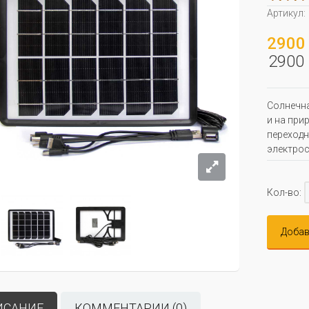
Артикул:
2900 
2900 
Солнечна
и на при
переходн
электро
Кол-во:
Добав
ИСАНИЕ
КОММЕНТАРИИ (0)