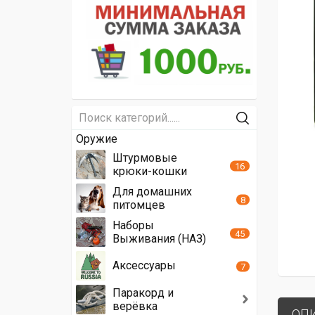
Оружие
Штурмовые
16
крюки-кошки
Для домашних
8
питомцев
Наборы
45
Выживания (НАЗ)
Аксессуары
7
Паракорд и
верёвка
ОП