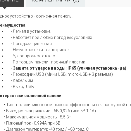
дное устройство - солнечная панель.
еимущества:
- Легкая в установке.
- Работает при любых погодных условиях
- Погодозащищенная
- Нечувствительна к встряске.
- Ударопрочное стекло
- По торцам панели - прочный пластик
-
Защита от ударов и воды: IP65 (уличная установка -да)
- Переходник USB (Мини USB, micro-USB + 3 разъема)
- Кабель 3м
- Выход USB
ктеристики солнечной панели:
• Тип - полисиликоновое, высокоэффективная для пасмурной
• Выходное напряжение - 6В,0,92А (или 5В 1,1А)
• Максимальная мощность - 5,5 Вт
• Пиковый ток - 0,994А при 6В
• Диапазон температур -40 град./ +80 град. С