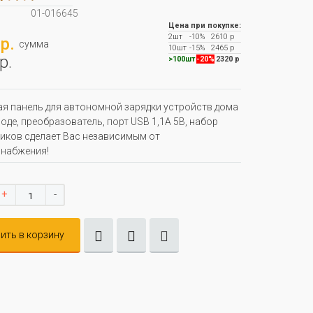
01-016645
Цена при покупке:
2шт
-10%
2610 р
р.
сумма
10шт
-15%
2465 р
р.
>100шт
-20%
2320 р
я панель для автономной зарядки устройств дома
роде, преобразователь, порт USB 1,1A 5В, набор
иков сделает Вас независимым от
снабжения!
+
-
ить в корзину