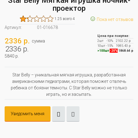
Star Belly Мягкая игрушка ночник-
проектор
☺
1.25 всего 4
Пока нет отзывов
Артикул:
01-016678
Цена при покупке:
2336 р.
сумма
2шт
-10%
2102.22 р
10шт
-15%
1985.43 р
2336 р.
>100шт
-20%
1868.64 р
5840 р.
Star Belly – уникальная мягкая игрушка, разработанная
американскими педиатрами, которая поможет отвлечь
ребенка от боязни темноты. С Star Belly можно не только
играть, но и засыпать.
Уведомить меня