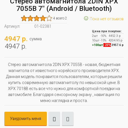
Стерео автомагнитола 2DIN XPX
7055B 7" (Android / Bluetooth)
☺
4 всего 2
Пока нет отзывов
Артикул:
01-02381
Цена при покупке:
2шт
-10%
4452.3 р
4947 р.
сумма
10шт
-15%
4204.95 р
4947 р.
>100шт
-20%
3957.6 р
Стерео автомагнитола 2DIN XPX 7055B - новая, бюджетная
магнитола от известного корейского производителя XPX.
Данная модель понравится пользователям, которые решили
купить современную автомагнитолу по невысокой цене. В
XPX 7018B есть все что нужно для комфортной поездки на
автомобиле. Благодаря сенсорному экрану , навигация по
меню наглядна и проста.
Уведомить меня