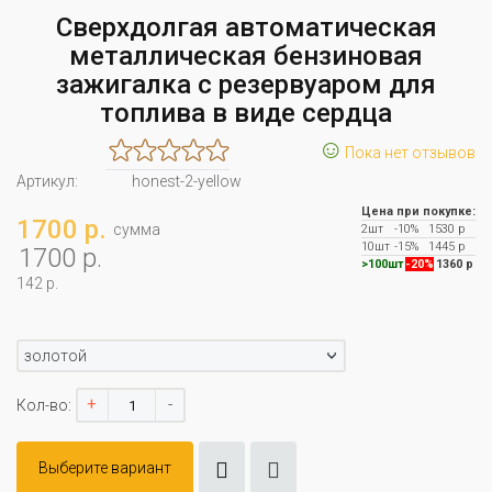
Сверхдолгая автоматическая
металлическая бензиновая
зажигалка с резервуаром для
топлива в виде сердца
☺
Пока нет отзывов
Артикул:
honest-2-yellow
Цена при покупке:
1700 р.
сумма
2шт
-10%
1530 р
10шт
-15%
1445 р
1700 р.
>100шт
-20%
1360 р
142 р.
золотой
+
-
Кол-во:
Выберите вариант