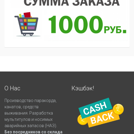
О Нас
Кэшбэк!
Производство паракорда,
канатов, средств
выживания. Разработка
мультитулов и носимых
аварийных запасов (НАЗ).
Без посредников со склада