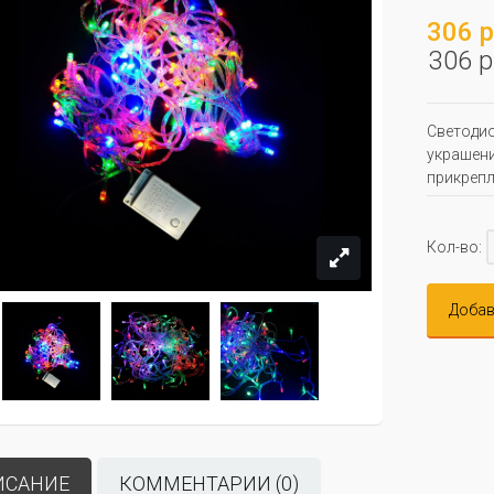
306 р
306 р
Светодио
украшени
прикрепл
Кол-во:
Добав
ИСАНИЕ
КОММЕНТАРИИ (0)