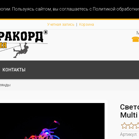
огии. Пользуясь сайтом, вы соглашаетесь с Политикой обработк
Учетная запись
Корзина
М
☎ 
КОНТАКТЫ
лянды
Свет
Multi
Артикул: