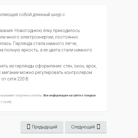
авляющая собой длинный шнур с
вания. Новогоднюю ёлку приходилось
яли много электроэнергии, постоянно
лась. Гирлянда стала намного легче,
а полную яркость, а ее цвета стали намного
ть из гирлянды оформление: стен, окон, арок,
их мигание можно регулировать контролером
от сети 220 В.
 на момент покупки и оплаты.
Вся информация на сайте о товарах
7 ГК РФ.
Предыдущий
Следующий