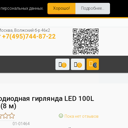
и персональных данных.
Хорошо!
Подробнее...
осква, Волжский б-р 46к2
+7(495)744-87-22
0
0
0
одиодная гирлянда LED 100L
 (8 м)
☺
Пока нет отзывов
01-01464