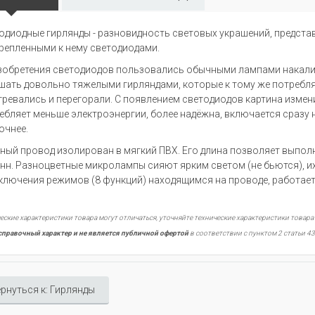
одиодные гирлянды - разновидность световых украшений, предст
репленными к нему светодиодами.
зобретения светодиодов пользовались обычными лампами накали
шать довольно тяжелыми гирляндами, которые к тому же потребл
гревались и перегорали. С появлением светодиодов картина измени
ебляет меньше электроэнергии, более надёжна, включается сразу н
очнее.
ный провод изолирован в мягкий ПВХ. Его длина позволяет выполня
нн. Разноцветные микролампы сияют ярким светом (не бьются), 
ключения режимов (8 функций) находящимся на проводе, работает 
еские характеристики товара могут отличаться, уточняйте технические характеристики товара
справочный характер и не является публичной офертой
в соответствии с пунктом 2 статьи 43
рнуться к: Гирлянды