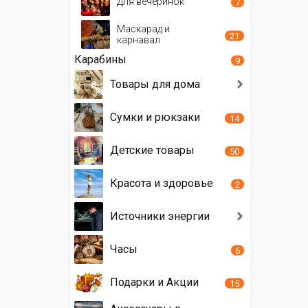
Для вечеринок
7
Маскарад и
21
карнавал
Карабины
9
Товары для дома
Сумки и рюкзаки
14
Детские товары
50
Красота и здоровье
2
Источники энергии
Часы
6
Подарки и Акции
15