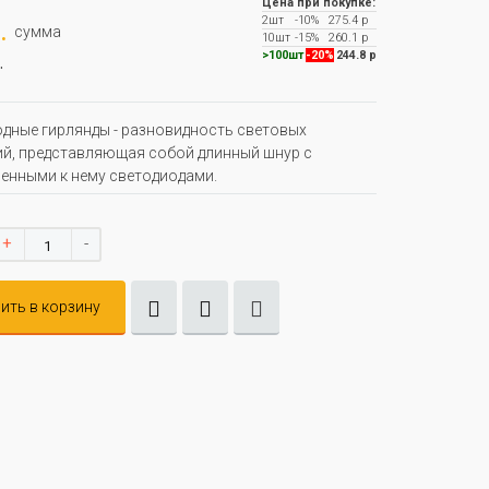
Цена при покупке:
2шт
-10%
275.4 р
.
сумма
10шт
-15%
260.1 р
.
>100шт
-20%
244.8 р
дные гирлянды - разновидность световых
й, представляющая собой длинный шнур с
енными к нему светодиодами.
+
-
ить в корзину