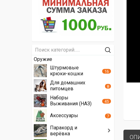
Оружие
Штурмовые
16
крюки-кошки
Для домашних
8
питомцев
Наборы
45
Выживания (НАЗ)
Аксессуары
7
Паракорд и
верёвка
ОП