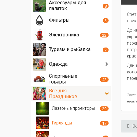
Аксессуары для
8
палаток
Свет
Фильтры
3
прик
До и
Электроника
22
укра
пере
Туризм и рыбалка
потр
2
крас
Одежда
Длин
коло
Спортивные
пере
42
товары
Всё для
Технич
Праздников
носит 
Лазерные проекторы
29
Гирлянды
17
Ве