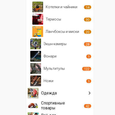
Котелки и чайники
14
Термосы
30
Ланчбоксы и миски
20
Экшн-камеры
28
Фонари
1
Мультитулы
122
Ножи
1
Одежда
Спортивные
42
товары