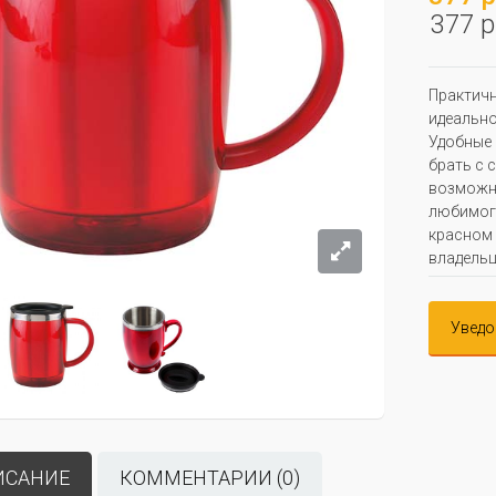
377 р
Практичн
идеально
Удобные 
брать с 
возможно
любимого
красном 
владельц
Уведо
ИСАНИЕ
КОММЕНТАРИИ (0)