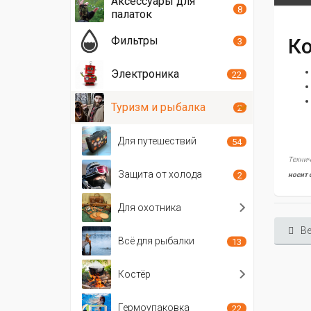
Аксессуары для
8
палаток
Ко
Фильтры
3
Электроника
22
Туризм и рыбалка
2
Для путешествий
54
Технич
Защита от холода
2
носит 
Для охотника
Ве
Всё для рыбалки
13
Костёр
Гермоупаковка
22