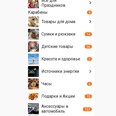
Всё для
Праздников
Карабины
9
Товары для дома
Сумки и рюкзаки
14
Детские товары
50
Красота и здоровье
2
Источники энергии
Часы
6
Подарки и Акции
15
Аксессуары в
151
автомобиль