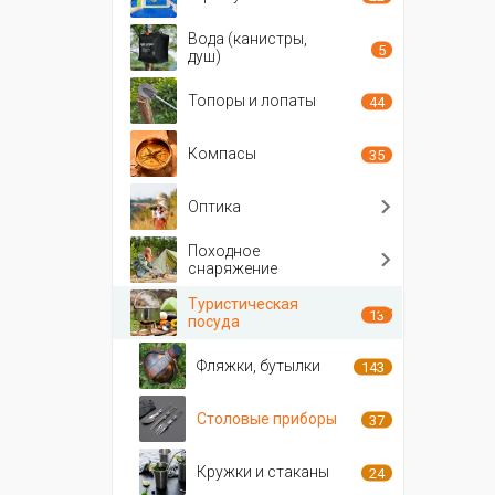
Вода (канистры,
5
душ)
Топоры и лопаты
44
Компасы
35
Оптика
Походное
снаряжение
Туристическая
13
посуда
Фляжки, бутылки
143
Столовые приборы
37
Кружки и стаканы
24