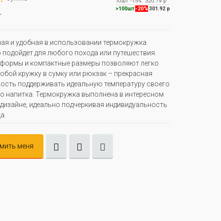
10шт
-15%
320.79 р
.
>100шт
-20%
301.92 р
ая и удобная в использовании термокружка
 подойдет для любого похода или путешествия.
формы и компактные размеры позволяют легко
собой кружку в сумку или рюкзак – прекрасная
сть поддерживать идеальную температуру своего
 напитка. Термокружка выполнена в интересном
дизайне, идеально подчеркивая индивидуальность
а.
мить меня