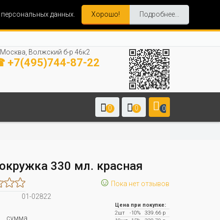
и персональных данных.
Хорошо!
Подробнее...
Москва, Волжский б-р 46к2
 +7(495)744-87-22
0
0
0
окружка 330 мл. красная
☺
Пока нет отзывов
01-02822
Цена при покупке:
2шт
-10%
339.66 р
.
сумма