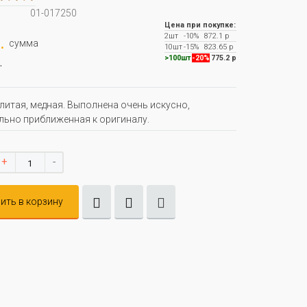
01-017250
Цена при покупке:
2шт
-10%
872.1 р
.
сумма
10шт
-15%
823.65 р
.
>100шт
-20%
775.2 р
литая, медная. Выполнена очень искусно,
ьно приближенная к оригиналу.
+
-
ить в корзину