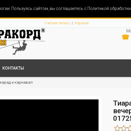
огии. Пользуясь сайтом, вы соглашаетесь с Политикой обработк
Учетная запись
Корзина
Мо
☎ 
КОНТАКТЫ
карад и карнавал
Тиар
вече
0172