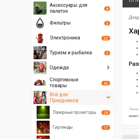
Аксессуары для
8
палаток
Диад
Фильтры
3
Ха
Электроника
22
Туризм и рыбалка
2
Раз
Одежда
Спортивные
42
товары
Всё для
Праздников
Технич
Лазерные проекторы
29
носит 
Гирлянды
17