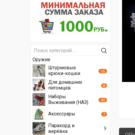
Оружие
Штурмовые
16
крюки-кошки
Для домашних
8
питомцев
Наборы
45
Выживания (НАЗ)
Аксессуары
7
Паракорд и
верёвка
ОП