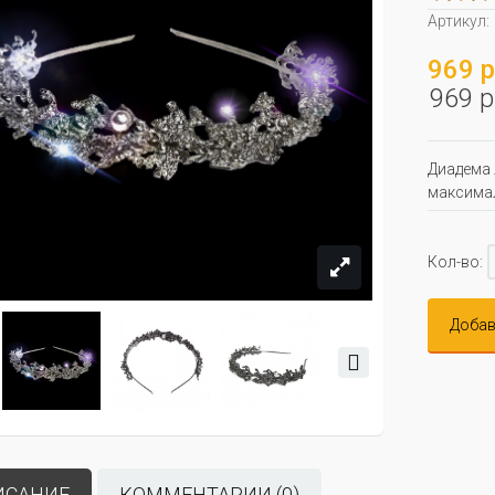
Артикул:
969 р
969 р
Диадема 
максимал
Кол-во:
Добав
ИСАНИЕ
КОММЕНТАРИИ (0)