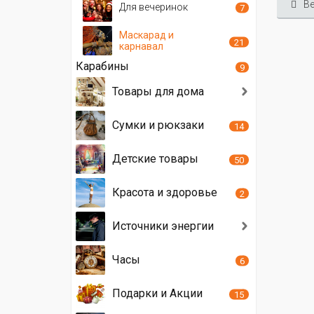
Ве
Для вечеринок
7
Маскарад и
21
карнавал
Карабины
9
Товары для дома
Сумки и рюкзаки
14
Детские товары
50
Красота и здоровье
2
Источники энергии
Часы
6
Подарки и Акции
15