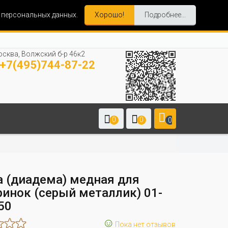
и персональных данных.
Хорошо!
Подробнее...
сква, Волжский б-р 46к2
+7(495)744-87-22
0
0
0
а (диадема) медная для
ринок (серый металлик) 01-
50
☺
Пока нет отзывов