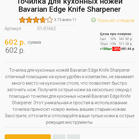
Точилка для кухонных ножей
Bavarian Edge Knife Sharpener
☺
3.73 всего 11
Пока нет отзывов
Артикул:
01-01662
Цена при покупке:
2шт
-10%
541.62 р
602 р.
сумма
10шт
-15%
511.53 р
602 р.
>100шт
-20%
481.44 р
Точилка для кухонных ножей Bavarian Edge Knife Sharpener
отличный помощник на кухне удобен и компактен, не занимает
много место на кухонном столе, что позволяет быстро
заточить нож. Получите острые ножи за несколько секунд с
помощью точилки для кухонных ножей Bavarian Edge Knife
Sharpener. Этот уникальная и простая в использовании
точилка приносит новую жизнь вашим старым ножам.
Заострите, отточите и отполируйте ваши тупые ножи в острые
режущие инструменты.