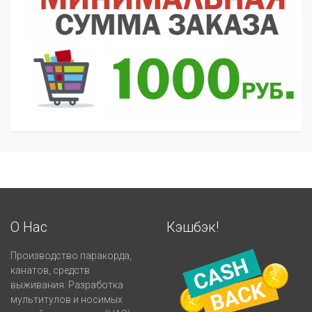
О Нас
Кэшбэк!
Производство паракорда,
канатов, средств
выживания. Разработка
мультитулов и носимых