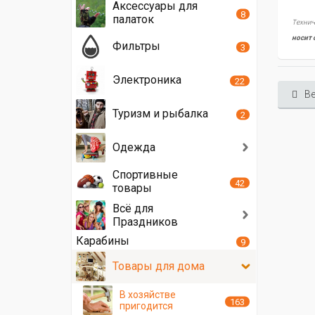
Аксессуары для
8
палаток
Технич
носит 
Фильтры
3
Электроника
22
Ве
Туризм и рыбалка
2
Одежда
Спортивные
42
товары
Всё для
Праздников
Карабины
9
Товары для дома
В хозяйстве
163
пригодится