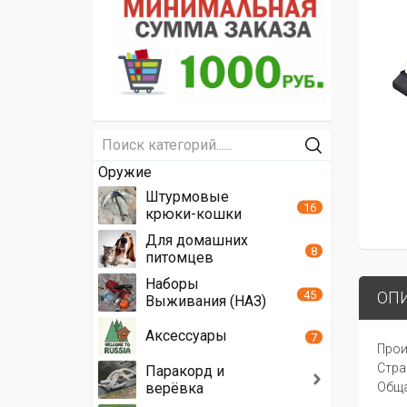
Оружие
Штурмовые
16
крюки-кошки
Для домашних
8
питомцев
Наборы
45
ОП
Выживания (НАЗ)
Аксессуары
7
Прои
Стра
Паракорд и
Oбща
верёвка