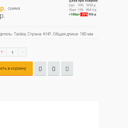
Цена при покупке:
2шт
-10%
1053 р
р.
сумма
10шт
-15%
994.5 р
р.
>100шт
-20%
936 р
итель- Taidea, Страна- КНР, Oбщая длина- 180 мм
+
-
ить в корзину