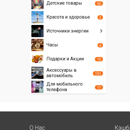
Детские товары
50
Красота и здоровье
2
Источники энергии
Часы
6
Подарки и Акции
15
Аксессуары в
151
автомобиль
Для мобильного
11
телефона
О Нас
Кэшб