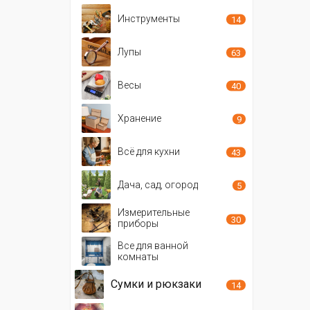
Инструменты
14
Лупы
63
Весы
40
Хранение
9
Всё для кухни
43
Дача, сад, огород
5
Измерительные
30
приборы
Все для ванной
комнаты
Сумки и рюкзаки
14