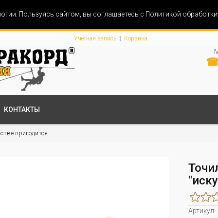
огии. Пользуясь сайтом, вы соглашаетесь с Политикой обработк
Учетная запись
Корзина
М
☎ 
КОНТАКТЫ
йстве пригодится
Точи
"иск
Артикул: