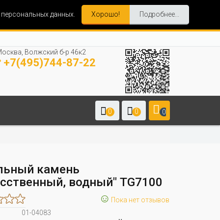
и персональных данных.
Хорошо!
Подробнее...
осква, Волжский б-р 46к2
+7(495)744-87-22
0
0
0
льный камень
усственный, водный" TG7100
☺
Пока нет отзывов
01-04083