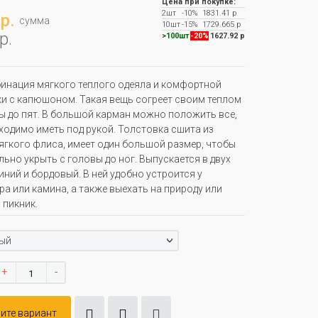
Цена при покупке:
2шт
-10%
1831.41 р
р.
сумма
10шт
-15%
1729.665 р
р.
>100шт
-20%
1627.92 р
инация мягкого теплого одеяла и комфортной
и с капюшоном. Такая вещь согреет своим теплом
ы до пят. В большой карман можно положить все,
ходимо иметь под рукой. Толстовка сшита из
ягкого флиса, имеет один большой размер, чтобы
ьно укрыть с головы до ног. Выпускается в двух
синий и бордовый. В ней удобно устроится у
ра или камина, а также выехать на природу или
 пикник.
ый
+
-
ите вариант