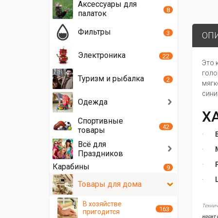
Аксессуары для
8
палаток
Фильтры
3
ОП
Электроника
22
Это 
голо
Туризм и рыбалка
2
мягк
сини
Одежда
Х
Спортивные
42
товары
·
Всё для
·
Праздников
·
Карабины
9
·
Товары для дома
В хозяйстве
Технич
163
пригодится
носит 