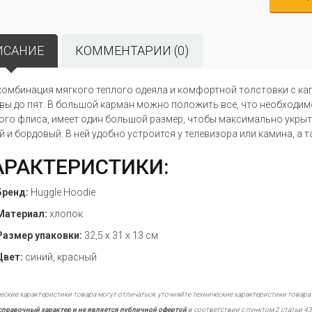
ИСАНИЕ
КОММЕНТАРИИ (0)
комбинация мягкого теплого одеяла и комфортной толстовки с ка
вы до пят. В большой карман можно положить все, что необходимо
ого флиса, имеет один большой размер, чтобы максимально укрыть 
й и бордовый. В ней удобно устроится у телевизора или камина, а 
АРАКТЕРИСТИКИ:
Бренд:
Huggle Hoodie
Материал:
хлопок
Размер упаковки:
32,5 х 31 х 13 см
Цвет:
синий, красный
еские характеристики товара могут отличаться, уточняйте технические характеристики товара
справочный характер и не является публичной офертой
в соответствии с пунктом 2 статьи 43