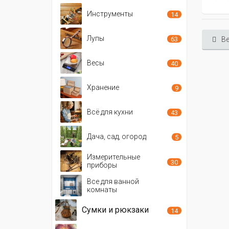
Инструменты
14
Лупы
63
Ве
Весы
40
Хранение
9
Всё для кухни
43
Дача, сад, огород
5
Измерительные
30
приборы
Все для ванной
комнаты
Сумки и рюкзаки
14