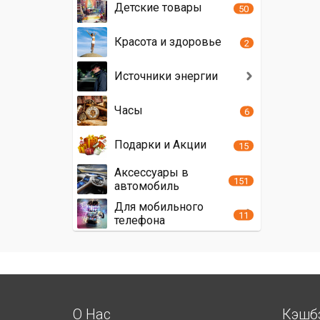
Детские товары
50
Красота и здоровье
2
Источники энергии
Часы
6
Подарки и Акции
15
Аксессуары в
151
автомобиль
Для мобильного
11
телефона
О Нас
Кэшб