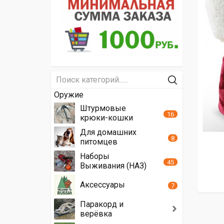
Оружие
Штурмовые
16
крюки-кошки
Для домашних
8
питомцев
Наборы
45
Выживания (НАЗ)
Аксессуары
7
Паракорд и
верёвка