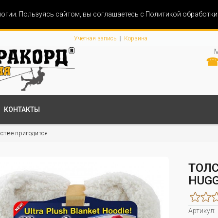
огии. Пользуясь сайтом, вы соглашаетесь с Политикой обработк
Учетная запись
Корзина
М
☎ 
КОНТАКТЫ
йстве пригодится
ТОЛ
HUGG
Артикул: