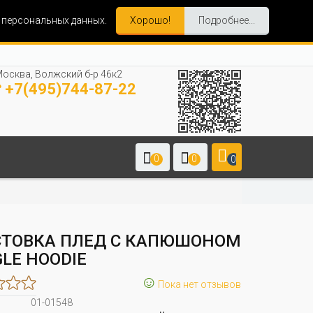
и персональных данных.
Хорошо!
Подробнее...
осква, Волжский б-р 46к2
+7(495)744-87-22
0
0
0
СТОВКА ПЛЕД С КАПЮШОНОМ
LE HOODIE
☺
Пока нет отзывов
01-01548