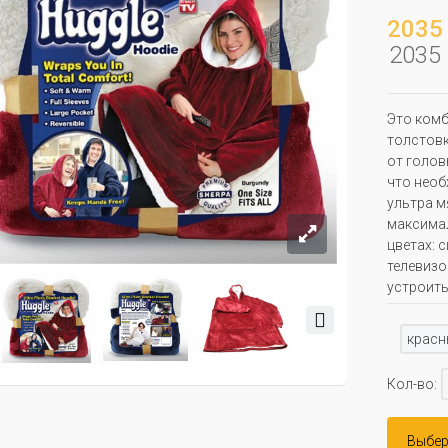
2035 
2035 
Это комб
толстовк
от голов
что необ
ультра м
максимал
цветах: 
телевизо
устроить
красн
Кол-во:
Выбер