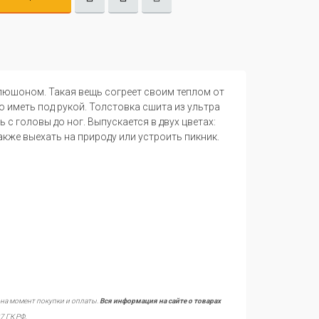
пюшоном. Такая вещь согреет своим теплом от
 иметь под рукой. Толстовка сшита из ультра
с головы до ног. Выпускается в двух цветах:
также выехать на природу или устроить пикник.
 на момент покупки и оплаты.
Вся информация на сайте о товарах
7 ГК РФ.