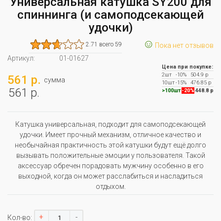
Универсальная катушка SY200 для
спиннинга (и самоподсекающей
удочки)
☺
2.71 всего 59
Пока нет отзывов
Артикул:
01-01627
Цена при покупке:
2шт
-10%
504.9 р
561 р.
сумма
10шт
-15%
476.85 р
561 р.
>100шт
-20%
448.8 р
Катушка универсальная, подходит для самоподсекающей
удочки. Имеет прочный механизм, отличное качество и
необычайная практичность этой катушки будут ещё долго
вызывать положительные эмоции у пользователя. Такой
аксессуар обречен порадовать мужчину особенно в его
выходной, когда он может расслабиться и насладиться
отдыхом.
+
-
Кол-во: