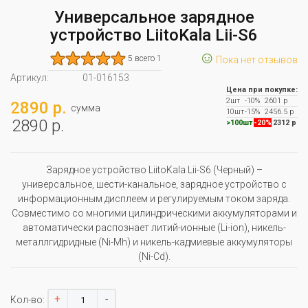
Универсальное зарядное
устройство LiitoKala Lii-S6
☺
5 всего 1
Пока нет отзывов
Артикул:
01-016153
Цена при покупке:
2шт
-10%
2601 р
2890 р.
сумма
10шт
-15%
2456.5 р
2890 р.
>100шт
-20%
2312 р
Зарядное устройство LiitoKala Lii-S6 (Черный) –
универсальное, шести-канальное, зарядное устройство с
информационным дисплеем и регулируемым током заряда.
Совместимо со многими цилиндрическими аккумуляторами и
автоматически распознает литий-ионные (Li-ion), никель-
металлгидридные (Ni-Mh) и никель-кадмиевые аккумуляторы
(Ni-Cd).
+
-
Кол-во: