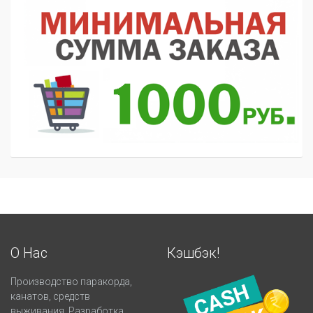
О Нас
Кэшбэк!
Производство паракорда,
канатов, средств
выживания. Разработка