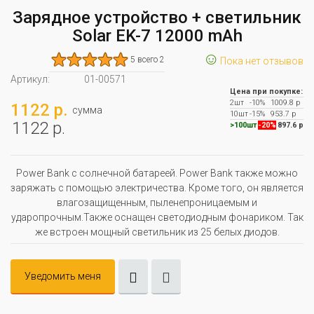
Зарядное устройство + светильник
Solar EK-7 12000 mAh
☺
5 всего 2
Пока нет отзывов
Артикул:
01-00571
Цена при покупке:
2шт
-10%
1009.8 р
1122 р.
сумма
10шт
-15%
953.7 р
1122 р.
>100шт
-20%
897.6 р
Power Bank с солнечной батареей. Power Bank также можно
заряжать с помощью электричества. Кроме того, он является
влагозащищенным, пыленепроницаемым и
ударопрочным.Также оснащен светодиодным фонариком. Так
же встроен мощный светильник из 25 белых диодов.
Уведомить меня