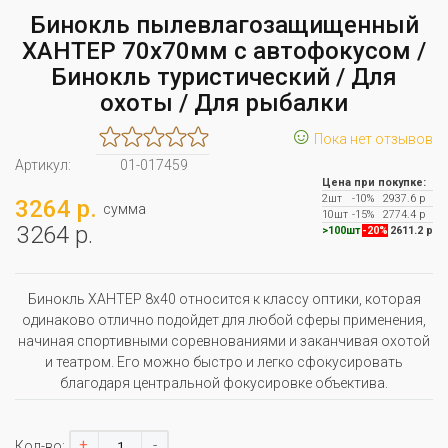
Бинокль пылевлагозащищенный
ХАНТЕР 70х70мм с автофокусом /
Бинокль туристический / Для
охоты / Для рыбалки
☺
Пока нет отзывов
Артикул:
01-017459
Цена при покупке:
2шт
-10%
2937.6 р
3264 р.
сумма
10шт
-15%
2774.4 р
3264 р.
>100шт
-20%
2611.2 р
Бинокль ХАНТЕР 8x40 относится к классу оптики, которая
одинаково отлично подойдет для любой сферы применения,
начиная спортивными соревнованиями и заканчивая охотой
и театром. Его можно быстро и легко сфокусировать
благодаря центральной фокусировке объектива.
+
-
Кол-во: