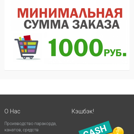
О Нас
Кэшбэк!
Производство паракорда,
канатов, средств