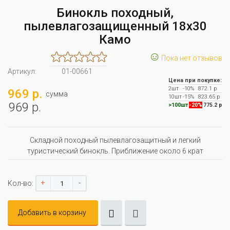
Бинокль походный,
пылевлагозащищенный 18х30
Камо
☺
Пока нет отзывов
Артикул:
01-00661
Цена при покупке:
2шт
-10%
872.1 р
969 р.
сумма
10шт
-15%
823.65 р
969 р.
>100шт
-20%
775.2 р
Складной походный пылевлагозащитный и легкий
туристический бинокль. Приближение около 6 крат
+
-
Кол-во:
Добавить в корзину