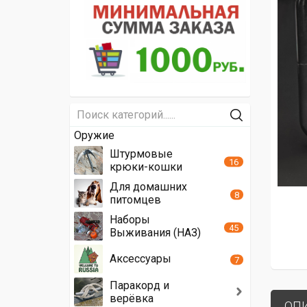
Оружие
Штурмовые
16
крюки-кошки
Для домашних
8
питомцев
Наборы
45
Выживания (НАЗ)
Аксессуары
7
Паракорд и
верёвка
ОП