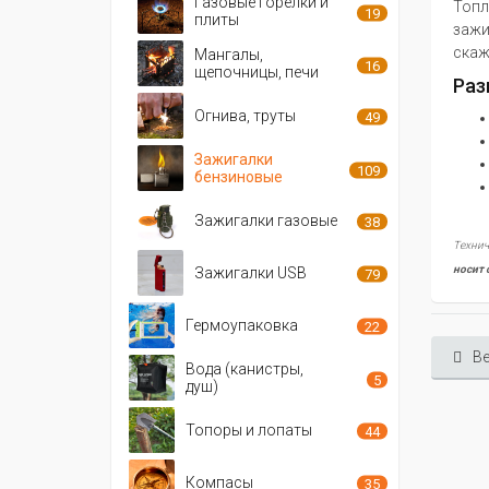
Газовые горелки и
Топл
19
плиты
зажи
скаж
Мангалы,
16
щепочницы, печи
Раз
Огнива, труты
49
Зажигалки
109
бензиновые
Зажигалки газовые
38
Технич
носит 
Зажигалки USB
79
Гермоупаковка
22
Ве
Вода (канистры,
5
душ)
Топоры и лопаты
44
Компасы
35