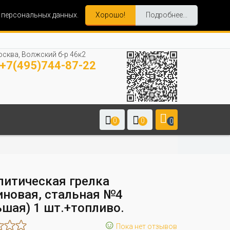
и персональных данных.
Хорошо!
Подробнее...
сква, Волжский б-р 46к2
+7(495)744-87-22
0
0
0
литическая грелка
иновая, стальная №4
ьшая) 1 шт.+топливо.
☺
Пока нет отзывов