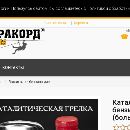
огии. Пользуясь сайтом, вы соглашаетесь с Политикой обработк
Учетная запись
Корзина
Мо
☎ 
КОНТАКТЫ
р
Зажигалки бензиновые
Ката
бенз
(бол