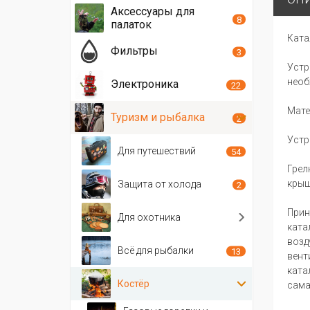
Аксессуары для
8
палаток
Ката
Фильтры
3
Устр
необ
Электроника
22
Мате
Туризм и рыбалка
2
Устр
Для путешествий
54
Грел
крыш
Защита от холода
2
Прин
Для охотника
ката
возд
Всё для рыбалки
13
вент
ката
Костёр
сама