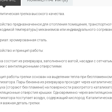
литическая грелка высокого качества.
ойство предназначенное для отопления помещения, транспортного
ходимой температуры) механизмов или индивидуального согреван
риал: хромированная сталь.
ойство и принцип работы:
ка состоит из резервуара, заполненного ватой, насадки с сетчаты
ки с вентиляционными отверстиями.
цип работы грелки основан на выделении тепла при беспламенном
лизатора. Пары бензина из резервуара проходят через каталитиче
уха (сгорают без пламени) на поверхности разогретого катализат
иляционные отверстия крышки. Одновременно через вентиляционн
лизатора поступает воздух, содержащий кислород. Каталитическая 
я важная деталь грелки.