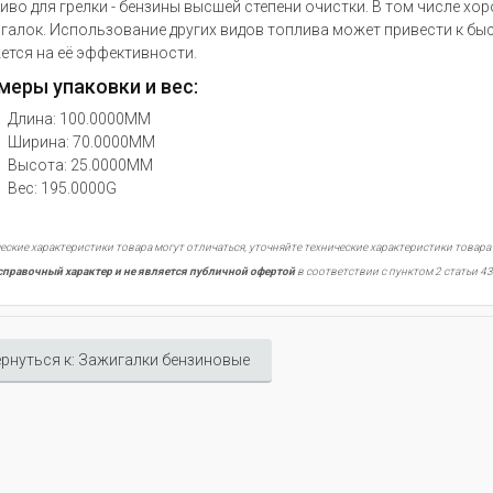
иво для грелки - бензины высшей степени очистки. В том числе хор
галок. Использование других видов топлива может привести к бы
ется на её эффективности.
меры упаковки и вес:
Длина: 100.0000MM
Ширина: 70.0000MM
Высота: 25.0000MM
Вес: 195.0000G
еские характеристики товара могут отличаться, уточняйте технические характеристики товара
справочный характер и не является публичной офертой
в соответствии с пунктом 2 статьи 43
рнуться к: Зажигалки бензиновые