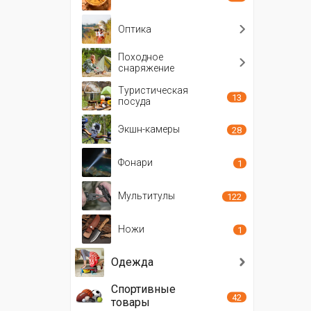
Оптика
Походное
снаряжение
Туристическая
13
посуда
Экшн-камеры
28
Фонари
1
Мультитулы
122
Ножи
1
Одежда
Спортивные
42
товары