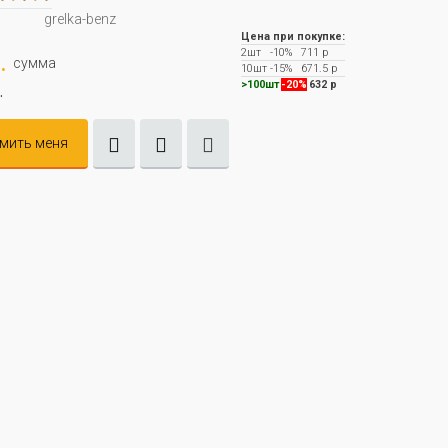
grelka-benz
Цена при покупке:
2шт
-10%
711 р
.
сумма
10шт
-15%
671.5 р
.
>100шт
-20%
632 р
мить меня