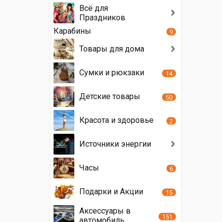
Всё для
Праздников
Карабины
9
Товары для дома
Сумки и рюкзаки
14
Детские товары
50
Красота и здоровье
2
Источники энергии
Часы
6
Подарки и Акции
15
Аксессуары в
151
автомобиль