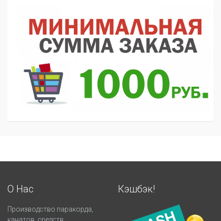
О Нас
Кэшбэк!
Производство паракорда,
канатов, средств