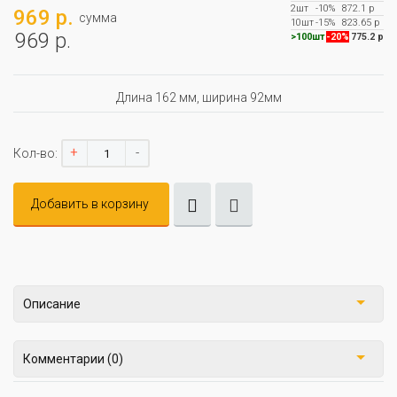
2шт
-10%
872.1 р
969 р.
сумма
10шт
-15%
823.65 р
969 р.
>100шт
-20%
775.2 р
Длина 162 мм, ширина 92мм
+
-
Кол-во:
Добавить в корзину
Описание
Комментарии (0)