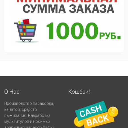
О Нас
Кэшбэк!
Производство паракорда,
канатов, средств
выживания. Разработка
мультитулов и носимых
аварийных запасов (НАЗ).