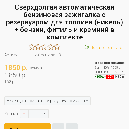
Сверхдолгая автоматическая
бензиновая зажигалка с
резервуаром для топлива (никель)
+ бензин, фитиль и кремний в
комплекте
☺
Пока нет отзывов
Артикул:
zaj-benz-nab-3
Цена при покупке:
1850 р.
сумма
2шт
-10%
1665 р
10шт
-15%
1572.5 р
1850 р.
>100шт
-20%
1480 р
168 р.
Никель, с прозрачным резурвуаром для топлива
+
-
Кол-во: