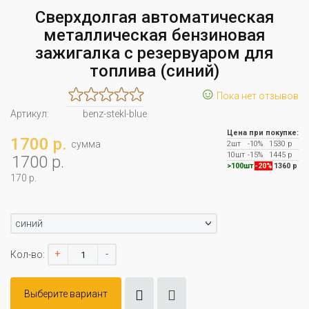
Сверхдолгая автоматическая
металлическая бензиновая
зажигалка с резервуаром для
топлива (синий)
☺
Пока нет отзывов
Артикул:
benz-stekl-blue
Цена при покупке:
1700 р.
сумма
2шт
-10%
1530 р
10шт
-15%
1445 р
1700 р.
>100шт
-20%
1360 р
170 р.
синий
+
-
Кол-во:
Выберите вариант