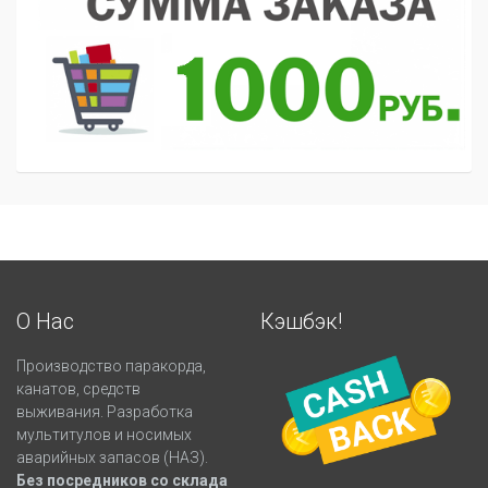
О Нас
Кэшбэк!
Производство паракорда,
канатов, средств
выживания. Разработка
мультитулов и носимых
аварийных запасов (НАЗ).
Без посредников со склада