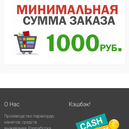
О Нас
Кэшбэк!
Производство паракорда,
канатов, средств
выживания. Разработка