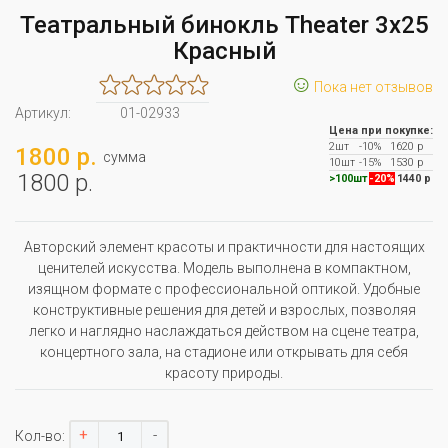
Театральный бинокль Theater 3x25
Красный
☺
Пока нет отзывов
Артикул:
01-02933
Цена при покупке:
2шт
-10%
1620 р
1800 р.
сумма
10шт
-15%
1530 р
1800 р.
>100шт
-20%
1440 р
Авторский элемент красоты и практичности для настоящих
ценителей искусства. Модель выполнена в компактном,
изящном формате с профессиональной оптикой. Удобные
конструктивные решения для детей и взрослых, позволяя
легко и наглядно наслаждаться действом на сцене театра,
концертного зала, на стадионе или открывать для себя
красоту природы.
+
-
Кол-во: